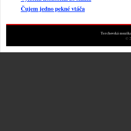
Čujem jedno pekné vtáča
Terchovská muzik
© 