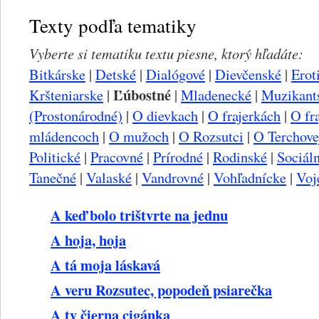
Texty podľa tematiky
Vyberte si tematiku textu piesne, ktorý hľadáte:
Bitkárske
|
Detské
|
Dialógové
|
Dievčenské
|
Erot
Ľúbostné
Kršteniarske
|
|
Mladenecké
|
Muzikant
(Prostonárodné)
|
O dievkach
|
O frajerkách
|
O fr
mládencoch
|
O mužoch
|
O Rozsutci
|
O Terchove
Politické
|
Pracovné
|
Prírodné
|
Rodinské
|
Sociál
Tanečné
|
Valaské
|
Vandrovné
|
Vohľadnícke
|
Voj
A keď bolo trištvrte na jednu
A hoja, hoja
A tá moja láskavá
A veru Rozsutec, popodeň psiarečka
A ty čierna cigánka