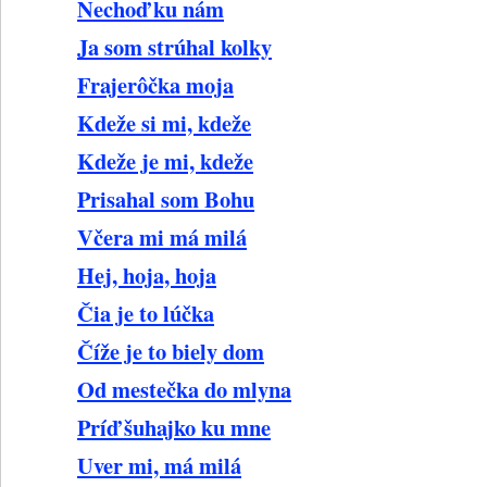
Nechoď ku nám
Ja som strúhal kolky
Frajerôčka moja
Kdeže si mi, kdeže
Kdeže je mi, kdeže
Prisahal som Bohu
Včera mi má milá
Hej, hoja, hoja
Čia je to lúčka
Číže je to biely dom
Od mestečka do mlyna
Príď šuhajko ku mne
Uver mi, má milá