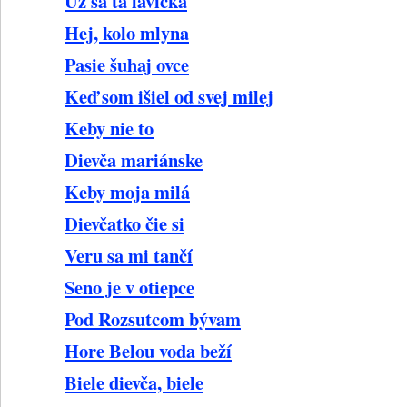
Už sa tá lavička
Hej, kolo mlyna
Pasie šuhaj ovce
Keď som išiel od svej milej
Keby nie to
Dievča mariánske
Keby moja milá
Dievčatko čie si
Veru sa mi tančí
Seno je v otiepce
Pod Rozsutcom bývam
Hore Belou voda beží
Biele dievča, biele