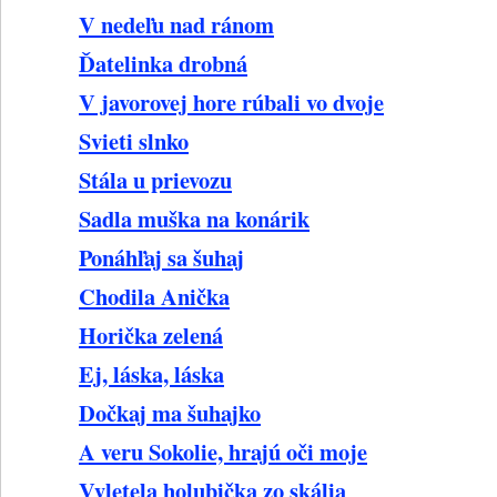
V nedeľu nad ránom
Ďatelinka drobná
V javorovej hore rúbali vo dvoje
Svieti slnko
Stála u prievozu
Sadla muška na konárik
Ponáhľaj sa šuhaj
Chodila Anička
Horička zelená
Ej, láska, láska
Dočkaj ma šuhajko
A veru Sokolie, hrajú oči moje
Vyletela holubička zo skália