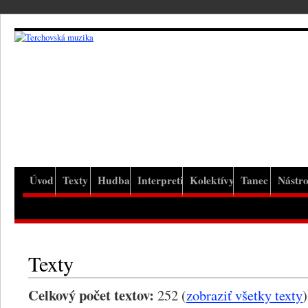
Úvod
Texty
Hudba
Interpreti
Kolektívy
Tanec
Nástro
Texty
Celkový počet textov:
252 (
zobraziť všetky texty
)