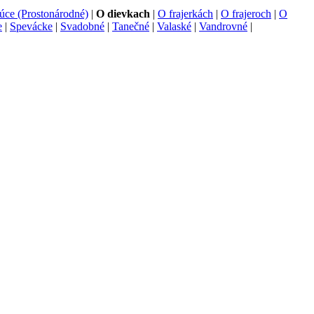
ce (Prostonárodné)
|
O dievkach
|
O frajerkách
|
O frajeroch
|
O
e
|
Spevácke
|
Svadobné
|
Tanečné
|
Valaské
|
Vandrovné
|