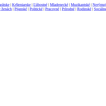
rátske
|
Kršteniarske
|
Ľúbostné
|
Mladenecké
|
Muzikantské
|
Nerýmujú
 ženách
|
Pijanské
|
Politické
|
Pracovné
|
Prírodné
|
Rodinské
|
Sociáln