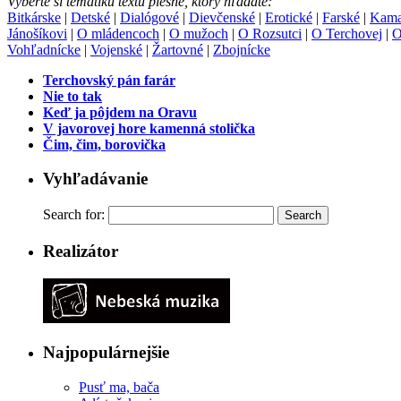
Vyberte si tematiku textu piesne, ktorý hľadáte:
Bitkárske
|
Detské
|
Dialógové
|
Dievčenské
|
Erotické
|
Farské
|
Kama
Jánošíkovi
|
O mládencoch
|
O mužoch
|
O Rozsutci
|
O Terchovej
|
O
Vohľadnícke
|
Vojenské
|
Žartovné
|
Zbojnícke
Terchovský pán farár
Nie to tak
Keď ja pôjdem na Oravu
V javorovej hore kamenná stolička
Čim, čim, borovička
Vyhľadávanie
Search for:
Realizátor
Najpopulárnejšie
Pusť ma, bača