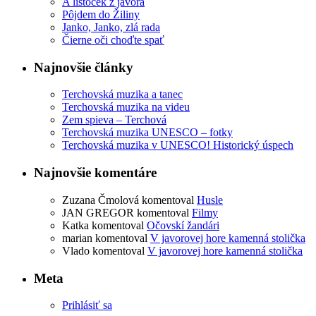
A lístoček z javora
Pôjdem do Žiliny
Janko, Janko, zlá rada
Čierne oči choďte spať
Najnovšie články
Terchovská muzika a tanec
Terchovská muzika na videu
Zem spieva – Terchová
Terchovská muzika UNESCO – fotky
Terchovská muzika v UNESCO! Historický úspech
Najnovšie komentáre
Zuzana Čmolová
komentoval
Husle
JAN GREGOR
komentoval
Filmy
Katka
komentoval
Očovskí žandári
marian
komentoval
V javorovej hore kamenná stolička
Vlado
komentoval
V javorovej hore kamenná stolička
Meta
Prihlásiť sa