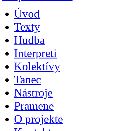
Úvod
Texty
Hudba
Interpreti
Kolektívy
Tanec
Nástroje
Pramene
O projekte