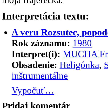
Interpretácia textu:
A veru Rozsutec, popod
Rok záznamu:
1980
Interpret(i):
MUCHA Fra
Obsadenie:
Heligónka
,
inštrumentálne
Vypočuť…
Pridaj komentár