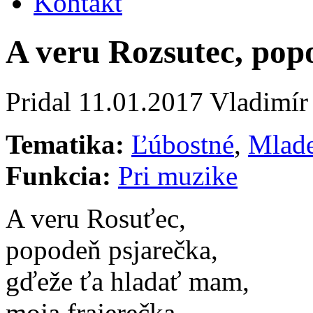
Kontakt
A veru Rozsutec, pop
Pridal
11.01.2017
Vladimír
Tematika:
Ľúbostné
,
Mlad
Funkcia:
Pri muzike
A veru Rosuťec,
popodeň psjarečka,
gďeže ťa hladať mam,
moja frajerečka.