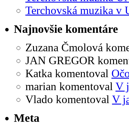
Terchovská muzika v 
Najnovšie komentáre
Zuzana Čmolová
kome
JAN GREGOR
komen
Katka
komentoval
Očo
marian
komentoval
V 
Vlado
komentoval
V j
Meta