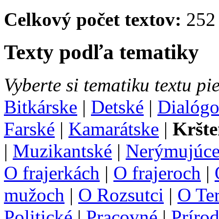
Celkový počet textov:
252 
Texty podľa tematiky
Vyberte si tematiku textu pi
Bitkárske
|
Detské
|
Dialóg
Farské
|
Kamarátske
|
Kršte
|
Muzikantské
|
Nerýmujúce
O frajerkách
|
O frajeroch
|
mužoch
|
O Rozsutci
|
O Te
Politické
|
Pracovné
|
Príro