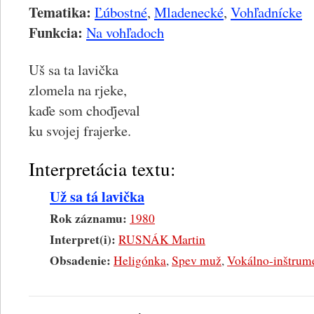
Tematika:
Ľúbostné
,
Mladenecké
,
Vohľadnícke
Funkcia:
Na vohľadoch
Uš sa ta lavička
zlomela na rjeke,
kaďe som choďjeval
ku svojej frajerke.
Interpretácia textu:
Už sa tá lavička
Rok záznamu:
1980
Interpret(i):
RUSNÁK Martin
Obsadenie:
Heligónka
,
Spev muž
,
Vokálno-inštrum