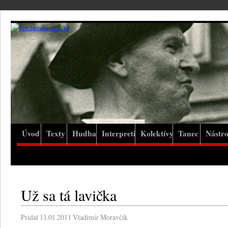
Úvod
Texty
Hudba
Interpreti
Kolektívy
Tanec
Nástro
Už sa tá lavička
Pridal
11.01.2011
Vladimír Moravčík