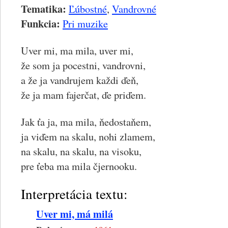
Tematika:
Ľúbostné
,
Vandrovné
Funkcia:
Pri muzike
Uver mi, ma mila, uver mi,
že som ja pocestni, vandrovni,
a že ja vandrujem každi ďeň,
že ja mam fajerčat, ďe priďem.
Jak ťa ja, ma mila, ňedostaňem,
ja viďem na skalu, nohi zlamem,
na skalu, na skalu, na visoku,
pre ťeba ma mila čjernooku.
Interpretácia textu:
Uver mi, má milá