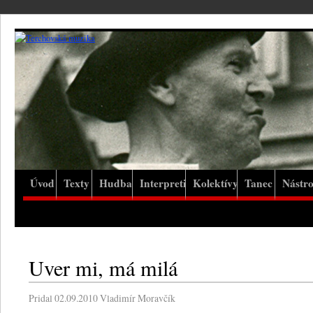
Úvod
Texty
Hudba
Interpreti
Kolektívy
Tanec
Nástro
Uver mi, má milá
Pridal
02.09.2010
Vladimír Moravčík