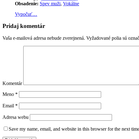
Obsadenie:
Spev muži
,
Vokálne
Vypočuť…
Pridaj komentár
Vaša e-mailová adresa nebude zverejnená.
Vyžadované polia sú ozna
Komentár
Meno
*
Email
*
Adresa webu
Save my name, email, and website in this browser for the next tim