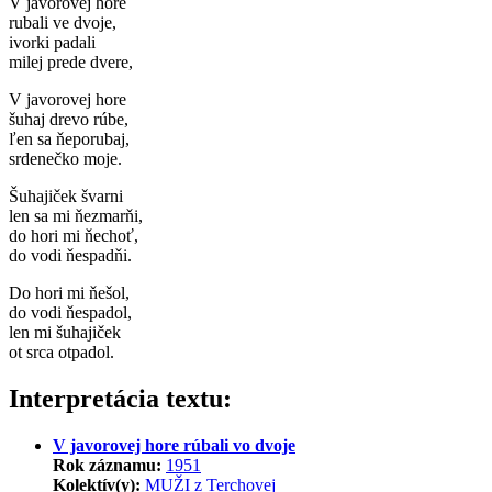
V javorovej hore
rubali ve dvoje,
ivorki padali
milej prede dvere,
V javorovej hore
šuhaj drevo rúbe,
ľen sa ňeporubaj,
srdenečko moje.
Šuhajiček švarni
len sa mi ňezmarňi,
do hori mi ňechoť,
do vodi ňespadňi.
Do hori mi ňešol,
do vodi ňespadol,
len mi šuhajiček
ot srca otpadol.
Interpretácia textu:
V javorovej hore rúbali vo dvoje
Rok záznamu:
1951
Kolektív(y):
MUŽI z Terchovej