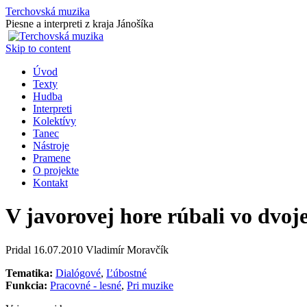
Terchovská muzika
Piesne a interpreti z kraja Jánošíka
Skip to content
Úvod
Texty
Hudba
Interpreti
Kolektívy
Tanec
Nástroje
Pramene
O projekte
Kontakt
V javorovej hore rúbali vo dvoj
Pridal
16.07.2010
Vladimír Moravčík
Tematika:
Dialógové
,
Ľúbostné
Funkcia:
Pracovné - lesné
,
Pri muzike