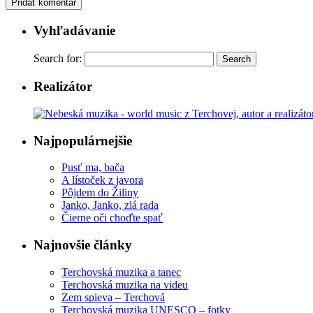
Vyhľadávanie
Search for:
Realizátor
Najpopulárnejšie
Pusť ma, bača
A lístoček z javora
Pôjdem do Žiliny
Janko, Janko, zlá rada
Čierne oči choďte spať
Najnovšie články
Terchovská muzika a tanec
Terchovská muzika na videu
Zem spieva – Terchová
Terchovská muzika UNESCO – fotky