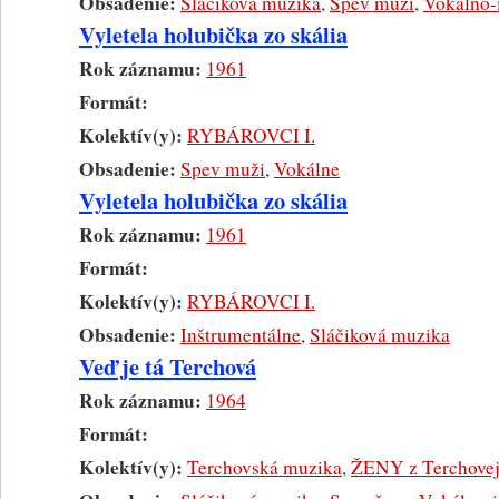
Obsadenie:
Sláčiková muzika
,
Spev muži
,
Vokálno-
Vyletela holubička zo skália
Rok záznamu:
1961
Formát:
Kolektív(y):
RYBÁROVCI I.
Obsadenie:
Spev muži
,
Vokálne
Vyletela holubička zo skália
Rok záznamu:
1961
Formát:
Kolektív(y):
RYBÁROVCI I.
Obsadenie:
Inštrumentálne
,
Sláčiková muzika
Veď je tá Terchová
Rok záznamu:
1964
Formát:
Kolektív(y):
Terchovská muzika
,
ŽENY z Terchove