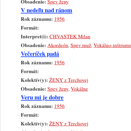
Obsadenie:
Spev ženy
V nedeľu nad ránom
Rok záznamu:
1956
Formát:
Interpret(i):
CHVASTEK Milan
Obsadenie:
Akordeón
,
Spev muž
,
Vokálno-inštrume
Večeríček padá
Rok záznamu:
1956
Formát:
Kolektív(y):
ŽENY z Terchovej
Obsadenie:
Spev ženy
,
Vokálne
Veru mi je dobre
Rok záznamu:
1956
Formát:
Kolektív(y):
ŽENY z Terchovej