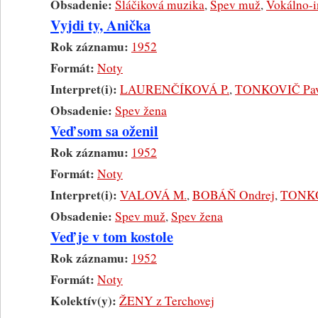
Obsadenie:
Sláčiková muzika
,
Spev muž
,
Vokálno-i
Vyjdi ty, Anička
Rok záznamu:
1952
Formát:
Noty
Interpret(i):
LAURENČÍKOVÁ P.
,
TONKOVIČ Pav
Obsadenie:
Spev žena
Veď som sa oženil
Rok záznamu:
1952
Formát:
Noty
Interpret(i):
VALOVÁ M.
,
BOBÁŇ Ondrej
,
TONKO
Obsadenie:
Spev muž
,
Spev žena
Veď je v tom kostole
Rok záznamu:
1952
Formát:
Noty
Kolektív(y):
ŽENY z Terchovej