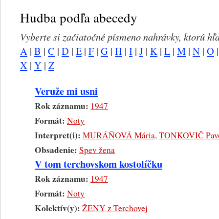
Hudba podľa abecedy
Vyberte si začiatočné písmeno nahrávky, ktorú hľ
A
|
B
|
C
|
D
|
E
|
F
|
G
|
H
|
I
|
J
|
K
|
L
|
M
|
N
|
O
X
|
Y
|
Z
Veruže mi usni
Rok záznamu:
1947
Formát:
Noty
Interpret(i):
MURÁŇOVÁ Mária
,
TONKOVIČ Pav
Obsadenie:
Spev žena
V tom terchovskom kostolíčku
Rok záznamu:
1947
Formát:
Noty
Kolektív(y):
ŽENY z Terchovej