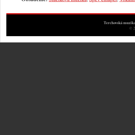
Terchovská muzik
© 