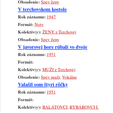
Obsadenie:
Spev ženy
V terchovskom kostole
Rok záznamu:
1947
Formát:
Noty
Kolektív(y):
ŽENY z Terchovej
Obsadenie:
Spev ženy
V javorovej hore rúbali vo dvoje
Rok záznamu:
1951
Formát:
Kolektív(y):
MUŽI z Terchovej
Obsadenie:
Spev muži
,
Vokálne
Valašil som štyri rôčky
Rok záznamu:
1951
Formát:
Kolektív(y):
BALÁTOVCI
,
RYBÁROVCI I.