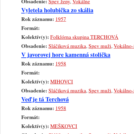
Obsadenie:
Spev ženy
,
Vokálne
Vyletela holubička zo skália
Rok záznamu:
1957
Formát:
Kolektív(y):
Folklórna skupina TERCHOVÁ
Obsadenie:
Sláčiková muzika
,
Spev muži
,
Vokálno-
V javorovej hore kamenná stolička
Rok záznamu:
1958
Formát:
Kolektív(y):
MIHOVCI
Obsadenie:
Sláčiková muzika
,
Spev muži
,
Vokálno-
Veď je tá Terchová
Rok záznamu:
1958
Formát:
Kolektív(y):
MEŠKOVCI