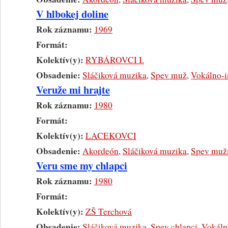
V hlbokej doline
Rok záznamu:
1969
Formát:
Kolektív(y):
RYBÁROVCI I.
Obsadenie:
Sláčiková muzika
,
Spev muž
,
Vokálno-i
Veruže mi hrajte
Rok záznamu:
1980
Formát:
Kolektív(y):
LACEKOVCI
Obsadenie:
Akordeón
,
Sláčiková muzika
,
Spev muž
Veru sme my chlapci
Rok záznamu:
1980
Formát:
Kolektív(y):
ZŠ Terchová
Obsadenie:
Sláčiková muzika
,
Spev chlapci
,
Vokáln