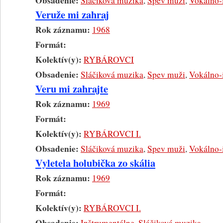
Obsadenie:
Sláčiková muzika
,
Spev muži
,
Vokálno-
Veruže mi zahraj
Rok záznamu:
1968
Formát:
Kolektív(y):
RYBÁROVCI
Obsadenie:
Sláčiková muzika
,
Spev muži
,
Vokálno-
Veru mi zahrajte
Rok záznamu:
1969
Formát:
Kolektív(y):
RYBÁROVCI I.
Obsadenie:
Sláčiková muzika
,
Spev muži
,
Vokálno-
Vyletela holubička zo skália
Rok záznamu:
1969
Formát:
Kolektív(y):
RYBÁROVCI I.
Obsadenie:
Inštrumentálne
,
Sláčiková muzika