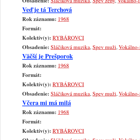
Obsadenie:
Sláčiková muzika
,
Spev ženy
,
Vokálno-i
Veď je tá Terchová
Rok záznamu:
1968
Formát:
Kolektív(y):
RYBÁROVCI
Obsadenie:
Sláčiková muzika
,
Spev muži
,
Vokálno-
Väčší je Prešporok
Rok záznamu:
1968
Formát:
Kolektív(y):
RYBÁROVCI
Obsadenie:
Sláčiková muzika
,
Spev muži
,
Vokálno-
Včera mi má milá
Rok záznamu:
1968
Formát:
Kolektív(y):
RYBÁROVCI