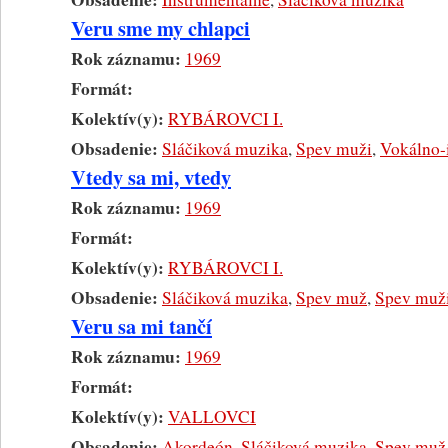
Veru sme my chlapci
Rok záznamu:
1969
Formát:
Kolektív(y):
RYBÁROVCI I.
Obsadenie:
Sláčiková muzika
,
Spev muži
,
Vokálno-
Vtedy sa mi, vtedy
Rok záznamu:
1969
Formát:
Kolektív(y):
RYBÁROVCI I.
Obsadenie:
Sláčiková muzika
,
Spev muž
,
Spev muž
Veru sa mi tančí
Rok záznamu:
1969
Formát:
Kolektív(y):
VALLOVCI
Obsadenie:
Akordeón
,
Sláčiková muzika
,
Spev muž