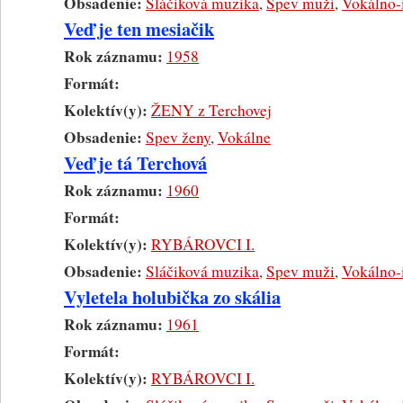
Obsadenie:
Sláčiková muzika
,
Spev muži
,
Vokálno-
Veď je ten mesiačik
Rok záznamu:
1958
Formát:
Kolektív(y):
ŽENY z Terchovej
Obsadenie:
Spev ženy
,
Vokálne
Veď je tá Terchová
Rok záznamu:
1960
Formát:
Kolektív(y):
RYBÁROVCI I.
Obsadenie:
Sláčiková muzika
,
Spev muži
,
Vokálno-
Vyletela holubička zo skália
Rok záznamu:
1961
Formát:
Kolektív(y):
RYBÁROVCI I.