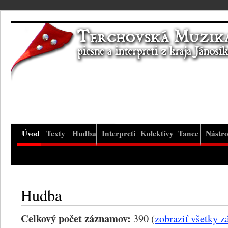
Úvod
Texty
Hudba
Interpreti
Kolektívy
Tanec
Nástro
Hudba
Celkový počet záznamov:
390 (
zobraziť všetky 