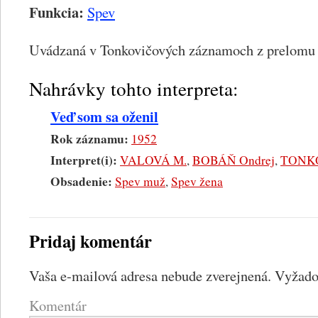
Funkcia:
Spev
Uvádzaná v Tonkovičových záznamoch z prelomu 4
Nahrávky tohto interpreta:
Veď som sa oženil
Rok záznamu:
1952
Interpret(i):
VALOVÁ M.
,
BOBÁŇ Ondrej
,
TONKO
Obsadenie:
Spev muž
,
Spev žena
Pridaj komentár
Vaša e-mailová adresa nebude zverejnená.
Vyžadov
Komentár