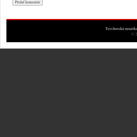
Terchovská muzik
© 