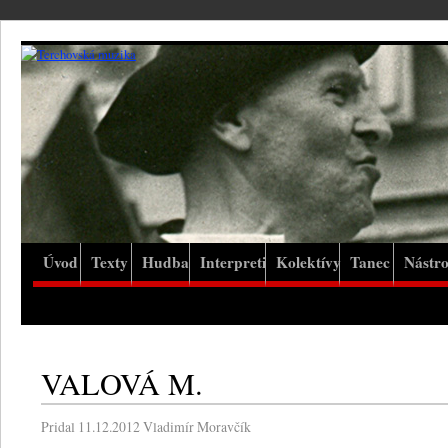
Úvod
Texty
Hudba
Interpreti
Kolektívy
Tanec
Nástro
VALOVÁ M.
Pridal
11.12.2012
Vladimír Moravčík