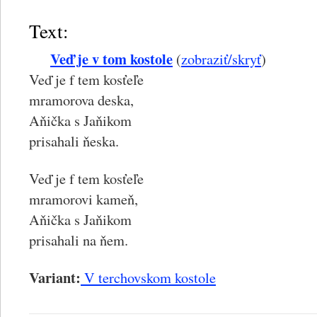
Text:
Veď je v tom kostole
(
zobraziť/skryť
)
Veď je f tem kosťeľe
mramorova deska,
Aňička s Jaňikom
prisahali ňeska.
Veď je f tem kosťeľe
mramorovi kameň,
Aňička s Jaňikom
prisahali na ňem.
Variant:
V terchovskom kostole