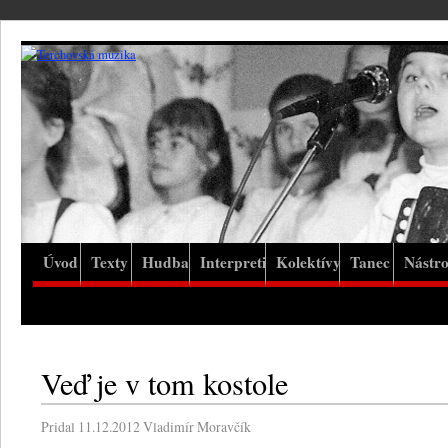
Úvod
Texty
Hudba
Interpreti
Kolektívy
Tanec
Nástro
Veď je v tom kostole
Pridal
11.12.2012
Vladimír Moravčík