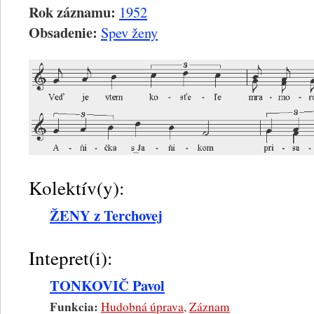
Rok záznamu:
1952
Obsadenie:
Spev ženy
Kolektív(y):
ŽENY z Terchovej
Intepret(i):
TONKOVIČ Pavol
Funkcia:
Hudobná úprava
,
Záznam