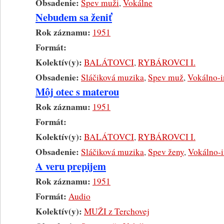
Obsadenie:
Spev muži
,
Vokálne
Nebudem sa ženiť
Rok záznamu:
1951
Formát:
Kolektív(y):
BALÁTOVCI
,
RYBÁROVCI I.
Obsadenie:
Sláčiková muzika
,
Spev muž
,
Vokálno-i
Môj otec s materou
Rok záznamu:
1951
Formát:
Kolektív(y):
BALÁTOVCI
,
RYBÁROVCI I.
Obsadenie:
Sláčiková muzika
,
Spev ženy
,
Vokálno-i
A veru prepijem
Rok záznamu:
1951
Formát:
Audio
Kolektív(y):
MUŽI z Terchovej