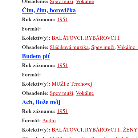
Obsadenie:
Spev muži
,
Vokálne
Čim, čim, borovička
Rok záznamu:
1951
Formát:
Kolektív(y):
BALÁTOVCI
,
RYBÁROVCI I.
Obsadenie:
Sláčiková muzika
,
Spev muži
,
Vokálno-
Budem piť
Rok záznamu:
1951
Formát:
Kolektív(y):
MUŽI z Terchovej
Obsadenie:
Spev muži
,
Vokálne
Ach, Bože môj
Rok záznamu:
1951
Formát:
Audio
Kolektív(y):
BALÁTOVCI
,
RYBÁROVCI I.
,
ŽENY 