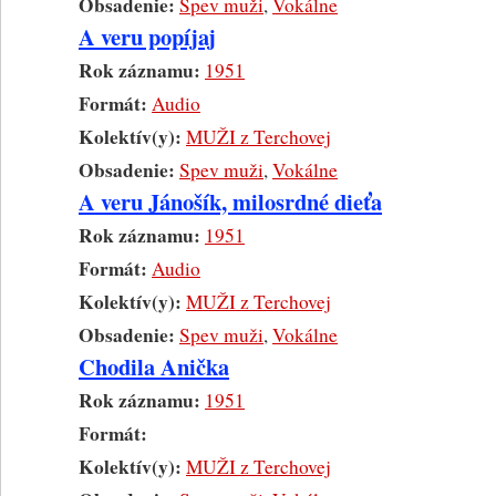
Obsadenie:
Spev muži
,
Vokálne
A veru popíjaj
Rok záznamu:
1951
Formát:
Audio
Kolektív(y):
MUŽI z Terchovej
Obsadenie:
Spev muži
,
Vokálne
A veru Jánošík, milosrdné dieťa
Rok záznamu:
1951
Formát:
Audio
Kolektív(y):
MUŽI z Terchovej
Obsadenie:
Spev muži
,
Vokálne
Chodila Anička
Rok záznamu:
1951
Formát:
Kolektív(y):
MUŽI z Terchovej