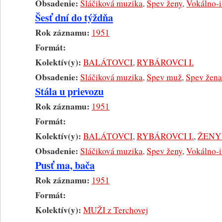
Obsadenie:
Sláčiková muzika
,
Spev ženy
,
Vokálno-i
Šesť dní do týždňa
Rok záznamu:
1951
Formát:
Kolektív(y):
BALÁTOVCI
,
RYBÁROVCI I.
Obsadenie:
Sláčiková muzika
,
Spev muž
,
Spev žena
Stála u prievozu
Rok záznamu:
1951
Formát:
Kolektív(y):
BALÁTOVCI
,
RYBÁROVCI I.
,
ŽENY 
Obsadenie:
Sláčiková muzika
,
Spev ženy
,
Vokálno-i
Pusť ma, bača
Rok záznamu:
1951
Formát:
Kolektív(y):
MUŽI z Terchovej