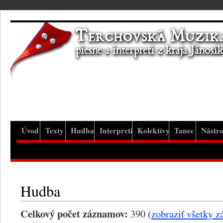
Úvod
Texty
Hudba
Interpreti
Kolektívy
Tanec
Nástro
Hudba
Celkový počet záznamov:
390 (
zobraziť všetky 