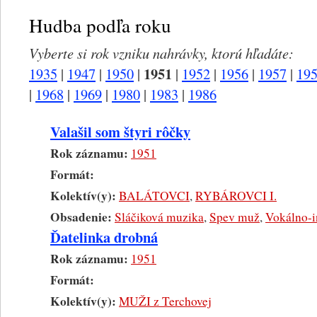
Hudba podľa roku
Vyberte si rok vzniku nahrávky, ktorú hľadáte:
1951
1935
|
1947
|
1950
|
|
1952
|
1956
|
1957
|
19
|
1968
|
1969
|
1980
|
1983
|
1986
Valašil som štyri rôčky
Rok záznamu:
1951
Formát:
Kolektív(y):
BALÁTOVCI
,
RYBÁROVCI I.
Obsadenie:
Sláčiková muzika
,
Spev muž
,
Vokálno-i
Ďatelinka drobná
Rok záznamu:
1951
Formát:
Kolektív(y):
MUŽI z Terchovej