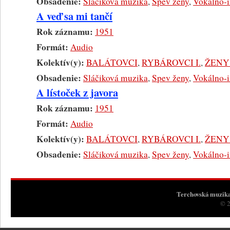
Obsadenie:
Sláčiková muzika
,
Spev ženy
,
Vokálno-i
A veď sa mi tančí
Rok záznamu:
1951
Formát:
Audio
Kolektív(y):
BALÁTOVCI
,
RYBÁROVCI I.
,
ŽENY 
Obsadenie:
Sláčiková muzika
,
Spev ženy
,
Vokálno-i
A lístoček z javora
Rok záznamu:
1951
Formát:
Audio
Kolektív(y):
BALÁTOVCI
,
RYBÁROVCI I.
,
ŽENY 
Obsadenie:
Sláčiková muzika
,
Spev ženy
,
Vokálno-i
Terchovská muzik
© 