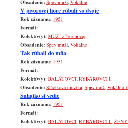
Obsadenie:
Spev muži
,
Vokálne
V javorovej hore rúbali vo dvoje
Rok záznamu:
1951
Formát:
Kolektív(y):
MUŽI z Terchovej
Obsadenie:
Spev muži
,
Vokálne
Tak rúbali do mňa
Rok záznamu:
1951
Formát:
Kolektív(y):
BALÁTOVCI
,
RYBÁROVCI I.
Obsadenie:
Sláčiková muzika
,
Spev muž
,
Vokálno-i
Šuhajko si vedie
Rok záznamu:
1951
Formát:
Kolektív(y):
BALÁTOVCI
,
RYBÁROVCI I.
,
ŽENY 