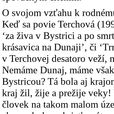
O svojom vzťahu k rodnému 
Keď sa povie Terchová (1994
‘za živa v Bystrici a po smrt
krásavica na Dunaji’, či ‘
v Terchovej desatoro veží, 
Nemáme Dunaj, máme však 
Bystricou? Tá bola aj krajom
kraj žil, žije a prežije veky
človek na takom malom územ