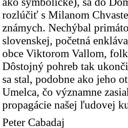
ako symbolické), sa do Domu
rozlúčiť s Milanom Chvast
známych. Nechýbal primátor
slovenskej, početná enkláva
obce Viktorom Vallom, folk
Dôstojný pohreb tak ukonči
sa stal, podobne ako jeho ot
Umelca, čo významne zasiah
propagácie našej ľudovej ku
Peter Cabadaj