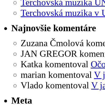
Terchovská muzika U
Terchovská muzika v 
Najnovšie komentáre
Zuzana Čmolová
kome
JAN GREGOR
komen
Katka
komentoval
Očo
marian
komentoval
V 
Vlado
komentoval
V j
Meta