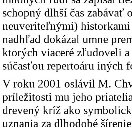
schopný dlhší čas zabávať o
neuveriteľnými) historkami
nadhľad dokázal umne premi
ktorých viaceré zľudoveli a
súčasťou repertoáru iných fo
V roku 2001 oslávil M. Chva
príležitosti mu jeho priatel
drevený kríž ako symbolick
uznania za dlhodobé šíren