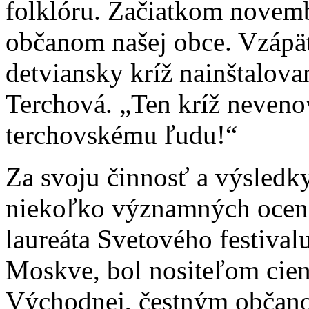
folklóru. Začiatkom novemb
občanom našej obce. Vzápätí
detviansky kríž nainštalov
Terchová. „Ten kríž nevenov
terchovskému ľudu!“
Za svoju činnosť a výsledk
niekoľko významných ocenen
laureáta Svetového festival
Moskve, bol nositeľom cien 
Východnej, čestným obča