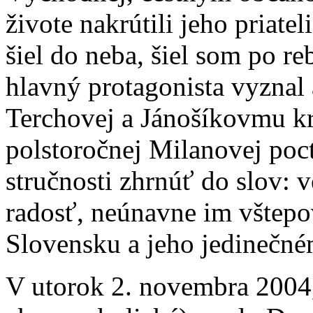
živote nakrútili jeho priat
šiel do neba, šiel som po r
hlavný protagonista vyznal
Terchovej a Jánošíkovmu k
polstoročnej Milanovej poct
stručnosti zhrnúť do slov:
radosť, neúnavne im vštepo
Slovensku a jeho jedinečné
V utorok 2. novembra 2004,