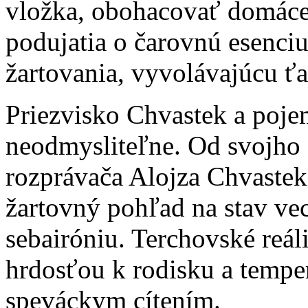
vložka, obohacovať domáce
podujatia o čarovnú esenc
žartovania, vyvolávajúcu ť
Priezvisko Chvastek a poje
neodmysliteľne. Od svojho
rozprávača Alojza Chvastek
žartovný pohľad na stav vecí
sebairóniu. Terchovské reál
hrdosťou k rodisku a temp
speváckym cítením.