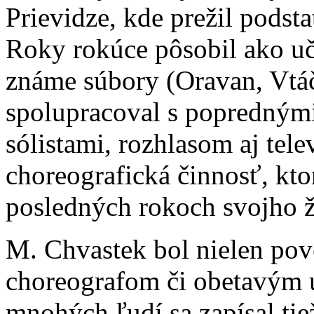
Prievidze, kde prežil podst
Roky rokúce pôsobil ako uči
známe súbory (Oravan, Vtáč
spolupracoval s poprednými
sólistami, rozhlasom aj tel
choreografická činnosť, ktor
posledných rokoch svojho ž
M. Chvastek bol nielen p
choreografom či obetavým
mnohých ľudí sa zapísal tie