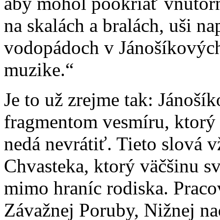
aby mohol pookriať vnútorne
na skalách a bralách, uši n
vodopádoch v Jánošíkových 
muzike.“
Je to už zrejme tak: Jánošík
fragmentom vesmíru, ktorý s
nedá nevrátiť. Tieto slová v
Chvasteka, ktorý väčšinu sv
mimo hraníc rodiska. Praco
Závažnej Poruby, Nižnej n