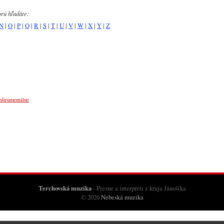
orú hľadáte:
N
|
O
|
P
|
Q
|
R
|
S
|
T
|
U
|
V
|
W
|
X
|
Y
|
Z
nštrumentálne
Terchovská muzika
- Piesne a interpreti z kraja Jánošíka
© 2026
Nebeská muzika