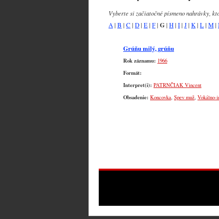
Vyberte si začiatočné písmeno nahrávky, kt
A
|
B
|
C
|
D
|
E
|
F
|
G
|
H
|
I
|
J
|
K
|
L
|
M
|
Grúňu milý, grúňu
Rok záznamu:
1966
Formát:
Interpret(i):
PATRNČIAK Vincent
Obsadenie:
Koncovka
,
Spev muž
,
Vokálno-i