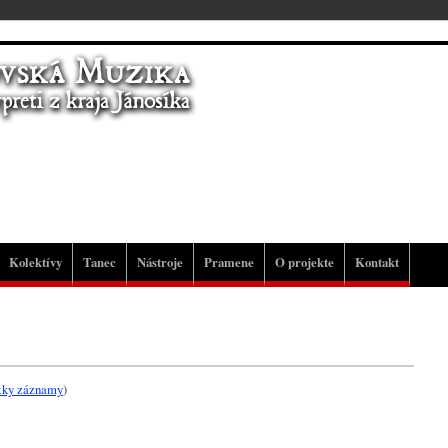
Kolektívy
Tanec
Nástroje
Pramene
O projekte
Kontakt
etky záznamy
)