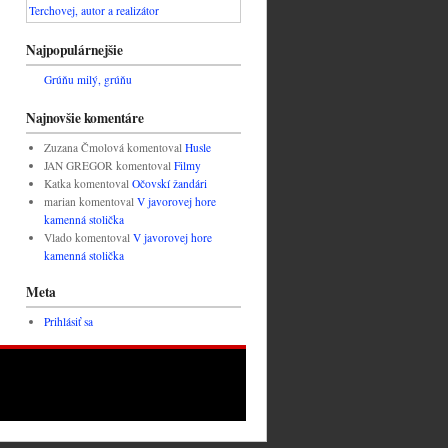
Najpopulárnejšie
Grúňu milý, grúňu
Najnovšie komentáre
Zuzana Čmolová
komentoval
Husle
JAN GREGOR
komentoval
Filmy
Katka
komentoval
Očovskí žandári
marian
komentoval
V javorovej hore
kamenná stolička
Vlado
komentoval
V javorovej hore
kamenná stolička
Meta
Prihlásiť sa