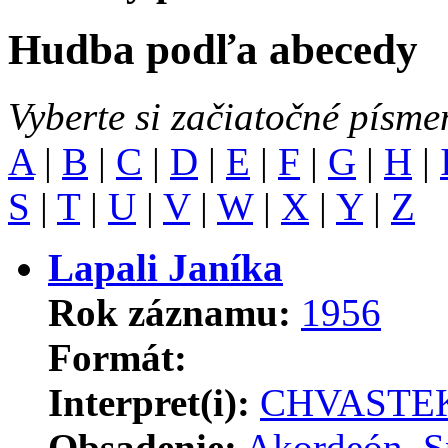
Hudba podľa abecedy
Vyberte si začiatočné písme
A
|
B
|
C
|
D
|
E
|
F
|
G
|
H
|
S
|
T
|
U
|
V
|
W
|
X
|
Y
|
Z
Lapali Janíka
Rok záznamu:
1956
Formát:
Interpret(i):
CHVASTEK
Obsadenie:
Akordeón
,
S