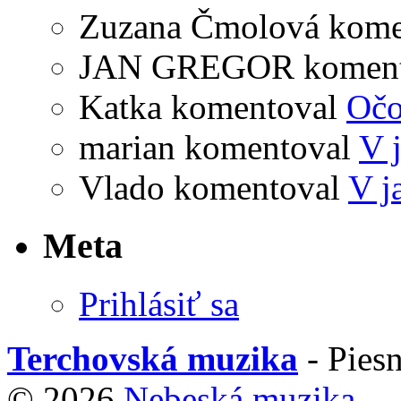
Zuzana Čmolová
kome
JAN GREGOR
komen
Katka
komentoval
Očo
marian
komentoval
V 
Vlado
komentoval
V j
Meta
Prihlásiť sa
Terchovská muzika
- Piesn
© 2026
Nebeská muzika