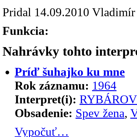
Pridal
14.09.2010
Vladimír
Funkcia:
Nahrávky tohto interpr
Príď šuhajko ku mne
Rok záznamu:
1964
Interpret(i):
RYBÁRO
Obsadenie:
Spev žena
,
V
Vypočuť…