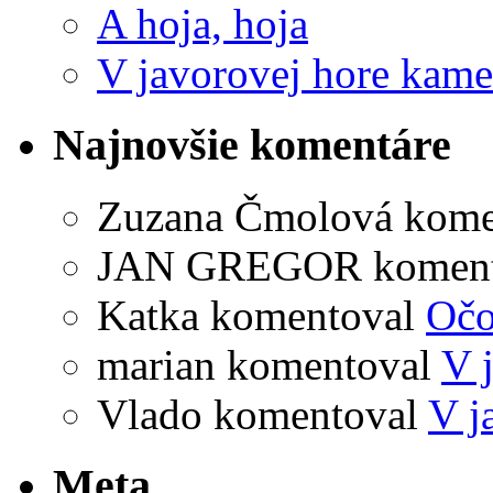
A hoja, hoja
V javorovej hore kame
Najnovšie komentáre
Zuzana Čmolová
kome
JAN GREGOR
komen
Katka
komentoval
Očo
marian
komentoval
V 
Vlado
komentoval
V j
Meta