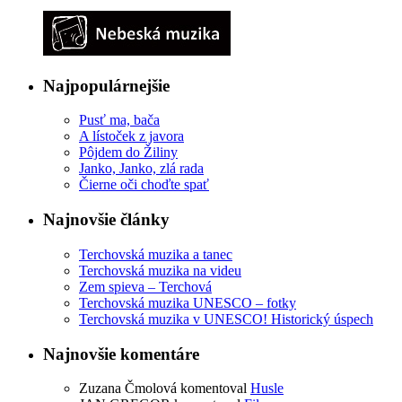
Najpopulárnejšie
Pusť ma, bača
A lístoček z javora
Pôjdem do Žiliny
Janko, Janko, zlá rada
Čierne oči choďte spať
Najnovšie články
Terchovská muzika a tanec
Terchovská muzika na videu
Zem spieva – Terchová
Terchovská muzika UNESCO – fotky
Terchovská muzika v UNESCO! Historický úspech
Najnovšie komentáre
Zuzana Čmolová
komentoval
Husle