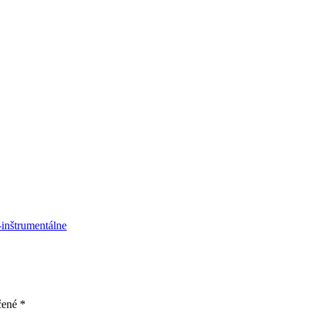
inštrumentálne
čené
*