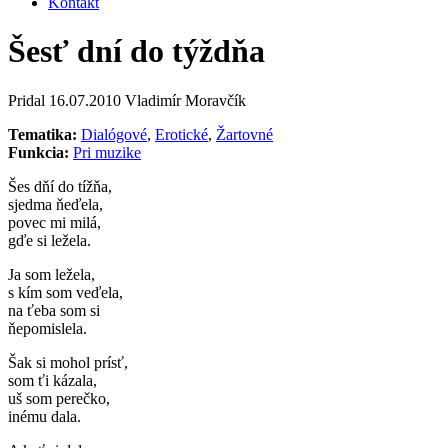
Kontakt
Šesť dní do týždňa
Pridal
16.07.2010
Vladimír Moravčík
Tematika:
Dialógové
,
Erotické
,
Žartovné
Funkcia:
Pri muzike
Šes dňí do tížňa,
sjedma ňeďela,
povec mi milá,
gďe si ležela.
Ja som ležela,
s kím som veďela,
na ťeba som si
ňepomislela.
Šak si mohol prísť,
som ťi kázala,
uš som perečko,
inému dala.