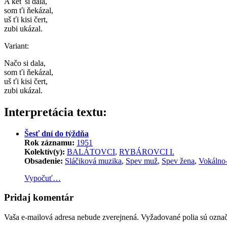
A keť si dala,
som ťi ňekázal,
uš ťi kisi čert,
zubi ukázal.
Variant:
Načo si dala,
som ťi ňekázal,
uš ťi kisi čert,
zubi ukázal.
Interpretácia textu:
Šesť dní do týždňa
Rok záznamu:
1951
Kolektív(y):
BALÁTOVCI
,
RYBÁROVCI I.
Obsadenie:
Sláčiková muzika
,
Spev muž
,
Spev žena
,
Vokálno-
Vypočuť…
Pridaj komentár
Vaša e-mailová adresa nebude zverejnená.
Vyžadované polia sú ozna