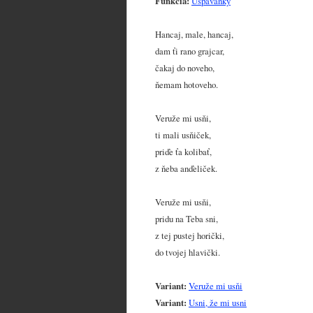
Funkcia:
Uspávanky
Hancaj, male, hancaj,
dam ťi rano grajcar,
čakaj do noveho,
ňemam hotoveho.
Veruže mi usňi,
ti mali usňiček,
priďe ťa kolibať,
z ňeba anďeliček.
Veruže mi usňi,
pridu na Teba sni,
z tej pustej horički,
do tvojej hlavički.
Variant:
Veruže mi usňi
Variant:
Usni, že mi usni