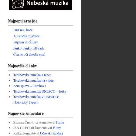
Najpopulárnejšie
Pusť ma, bača
A lístoček z javora
Pôjdem do Žiliny
Janko, Janko, zlá rada
Čierne oči choďte spať
Najnovšie články
Terchovská muzika a tanec
Terchovská muzika na videu
Zem spieva – Terchová
Terchovská muzika UNESCO – fotky
Terchovská muzika v UNESCO!
Historický úspech
Najnovšie komentáre
Zuzana Čmolová
komentoval
Husle
JAN GREGOR
komentoval
Filmy
Katka
komentoval
Očovskí žandári