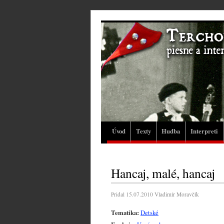
Úvod
Texty
Hudba
Interpreti
Hancaj, malé, hancaj
Pridal
15.07.2010
Vladimír Moravčík
Tematika:
Detské