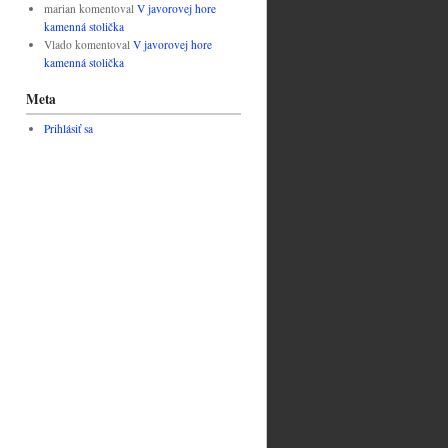
marian
komentoval
V javorovej hore
kamenná stolička
Vlado
komentoval
V javorovej hore
kamenná stolička
Meta
Prihlásiť sa