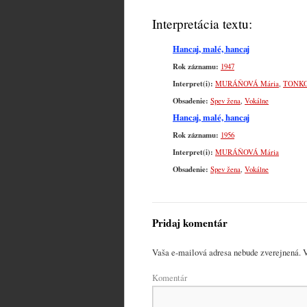
Interpretácia textu:
Hancaj, malé, hancaj
Rok záznamu:
1947
Interpret(i):
MURÁŇOVÁ Mária
,
TONKO
Obsadenie:
Spev žena
,
Vokálne
Hancaj, malé, hancaj
Rok záznamu:
1956
Interpret(i):
MURÁŇOVÁ Mária
Obsadenie:
Spev žena
,
Vokálne
Pridaj komentár
Vaša e-mailová adresa nebude zverejnená.
V
Komentár