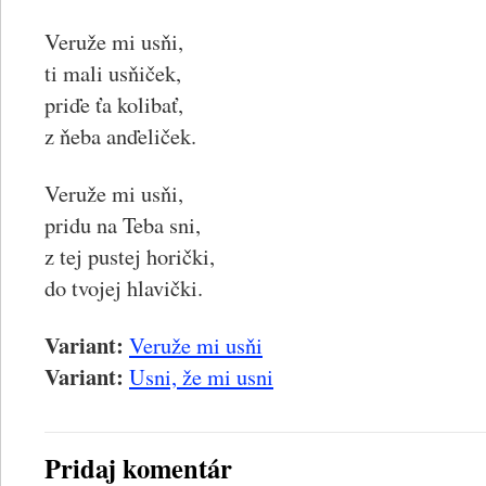
Veruže mi usňi,
ti mali usňiček,
priďe ťa kolibať,
z ňeba anďeliček.
Veruže mi usňi,
pridu na Teba sni,
z tej pustej horički,
do tvojej hlavički.
Variant:
Veruže mi usňi
Variant:
Usni, že mi usni
Pridaj komentár