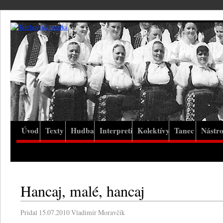
Úvod
Texty
Hudba
Interpreti
Kolektívy
Tanec
Nástro
Hancaj, malé, hancaj
Pridal
15.07.2010
Vladimír Moravčík