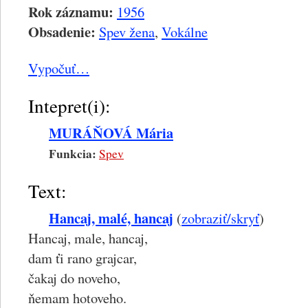
Rok záznamu:
1956
Obsadenie:
Spev žena
,
Vokálne
Vypočuť…
Intepret(i):
MURÁŇOVÁ Mária
Funkcia:
Spev
Text:
Hancaj, malé, hancaj
(
zobraziť/skryť
)
Hancaj, male, hancaj,
dam ťi rano grajcar,
čakaj do noveho,
ňemam hotoveho.