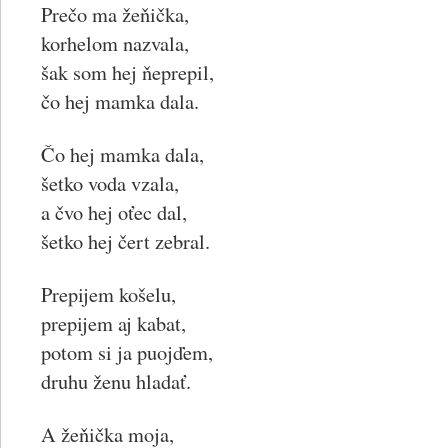
Prečo ma žeňička,
korhelom nazvala,
šak som hej ňeprepil,
čo hej mamka dala.
Čo hej mamka dala,
šetko voda vzala,
a čvo hej oťec dal,
šetko hej čert zebral.
Prepijem košelu,
prepijem aj kabat,
potom si ja puojďem,
druhu ženu hladať.
A žeňička moja,