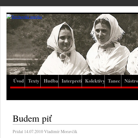
Úvod
Texty
Hudba
Interpreti
Kolektívy
Tanec
Nástro
Budem piť
Pridal
14.07.2010
Vladimír Moravčík