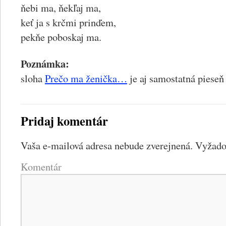
ňebi ma, ňekľaj ma,
keť ja s krčmi prinďem,
pekňe poboskaj ma.
Poznámka:
sloha
Prečo ma ženička…
je aj samostatná pieseň
Pridaj komentár
Vaša e-mailová adresa nebude zverejnená.
Vyžadov
Komentár