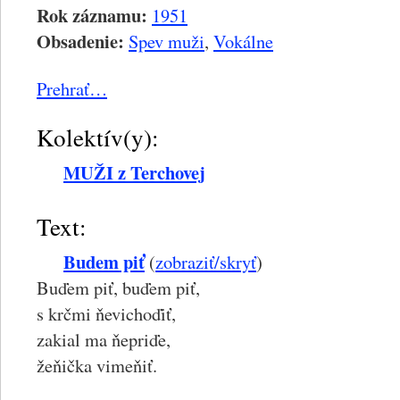
Rok záznamu:
1951
Obsadenie:
Spev muži
,
Vokálne
Prehrať…
Kolektív(y):
MUŽI z Terchovej
Text:
Budem piť
(
zobraziť/skryť
)
Buďem piť, buďem piť,
s krčmi ňevichoďiť,
zakial ma ňepriďe,
žeňička vimeňiť.