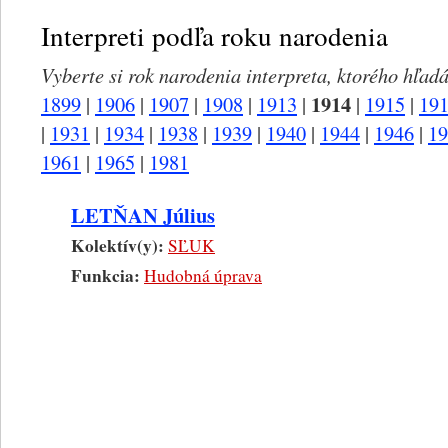
Interpreti podľa roku narodenia
Vyberte si rok narodenia interpreta, ktorého hľadá
1914
1899
|
1906
|
1907
|
1908
|
1913
|
|
1915
|
19
|
1931
|
1934
|
1938
|
1939
|
1940
|
1944
|
1946
|
19
1961
|
1965
|
1981
LETŇAN Július
Kolektív(y):
SĽUK
Funkcia:
Hudobná úprava