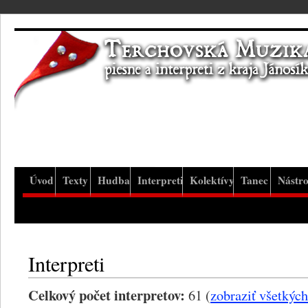
Úvod
Texty
Hudba
Interpreti
Kolektívy
Tanec
Nástro
Interpreti
Celkový počet interpretov:
61 (
zobraziť všetkých