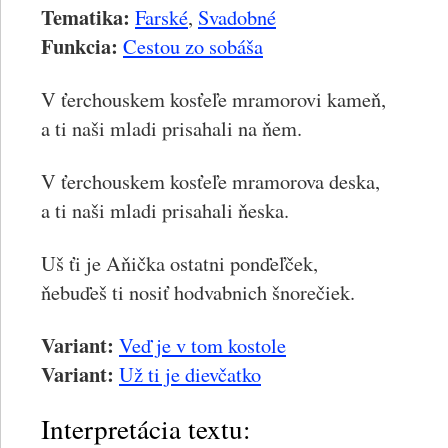
Tematika:
Farské
,
Svadobné
Funkcia:
Cestou zo sobáša
V ťerchouskem kosťeľe mramorovi kameň,
a ti naši mladi prisahali na ňem.
V ťerchouskem kosťeľe mramorova deska,
a ti naši mladi prisahali ňeska.
Uš ťi je Aňička ostatni ponďeľček,
ňebuďeš ti nosiť hodvabnich šnorečiek.
Variant:
Veď je v tom kostole
Variant:
Už ti je dievčatko
Interpretácia textu: