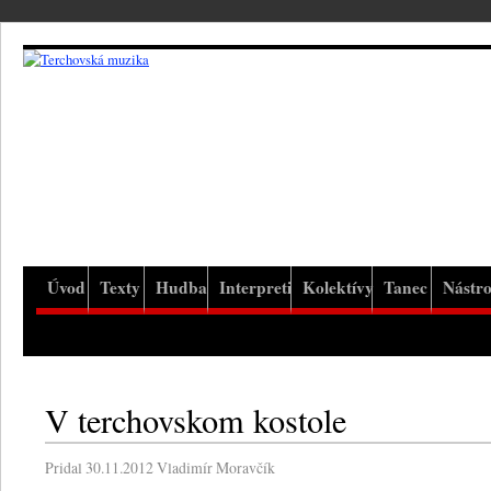
Úvod
Texty
Hudba
Interpreti
Kolektívy
Tanec
Nástro
V terchovskom kostole
Pridal
30.11.2012
Vladimír Moravčík