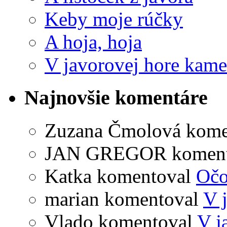
Keby moje rúčky
A hoja, hoja
V javorovej hore kame
Najnovšie komentáre
Zuzana Čmolová
kome
JAN GREGOR
komen
Katka
komentoval
Očo
marian
komentoval
V 
Vlado
komentoval
V j