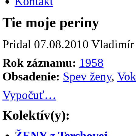
Kontakt
Tie moje periny
Pridal
07.08.2010
Vladimír
Rok záznamu:
1958
Obsadenie:
Spev ženy
,
Vok
Vypočuť…
Kolektív(y):
ŽENY z Terchovej