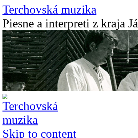
Terchovská muzika
Piesne a interpreti z kraja J
Skip to content