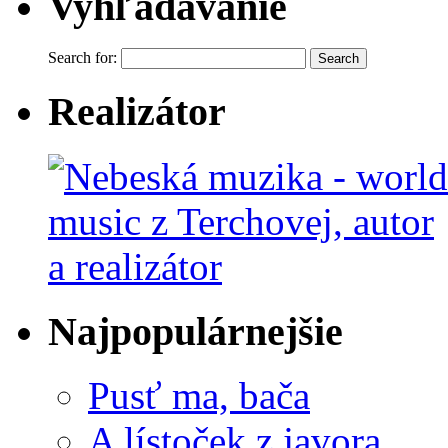
Vyhľadávanie
Search for:
Realizátor
Najpopulárnejšie
Pusť ma, bača
A lístoček z javora