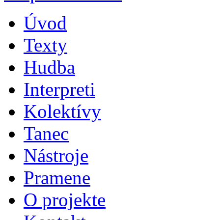
Úvod
Texty
Hudba
Interpreti
Kolektívy
Tanec
Nástroje
Pramene
O projekte