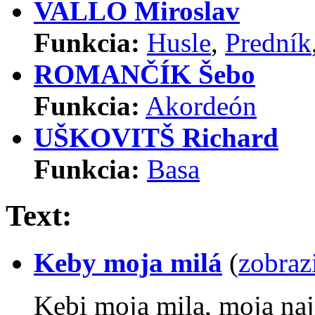
VALLO Miroslav
Funkcia:
Husle
,
Predník
ROMANČÍK Šebo
Funkcia:
Akordeón
UŠKOVITŠ Richard
Funkcia:
Basa
Text:
Keby moja milá
(
zobraz
Kebi moja mila, moja naj