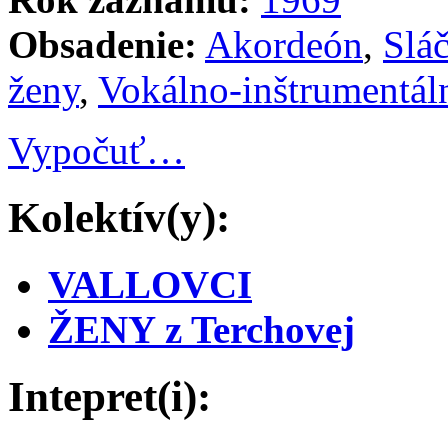
Obsadenie:
Akordeón
,
Slá
ženy
,
Vokálno-inštrumentál
Vypočuť…
Kolektív(y):
VALLOVCI
ŽENY z Terchovej
Intepret(i):