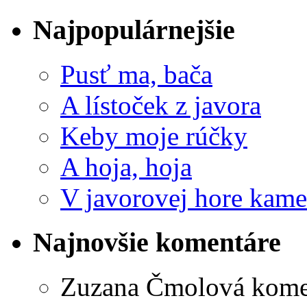
Najpopulárnejšie
Pusť ma, bača
A lístoček z javora
Keby moje rúčky
A hoja, hoja
V javorovej hore kame
Najnovšie komentáre
Zuzana Čmolová
kome