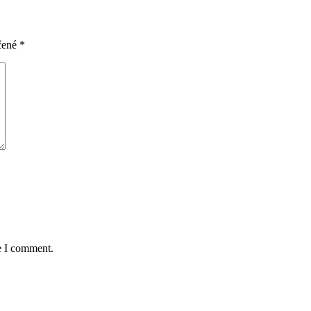
čené
*
e I comment.