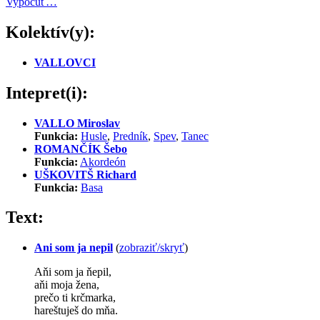
Vypočuť…
Kolektív(y):
VALLOVCI
Intepret(i):
VALLO Miroslav
Funkcia:
Husle
,
Predník
,
Spev
,
Tanec
ROMANČÍK Šebo
Funkcia:
Akordeón
UŠKOVITŠ Richard
Funkcia:
Basa
Text:
Ani som ja nepil
(
zobraziť/skryť
)
Aňi som ja ňepil,
aňi moja žena,
prečo ti krčmarka,
hareštuješ do mňa.