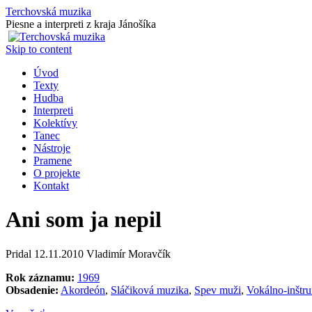
Terchovská muzika
Piesne a interpreti z kraja Jánošíka
Skip to content
Úvod
Texty
Hudba
Interpreti
Kolektívy
Tanec
Nástroje
Pramene
O projekte
Kontakt
Ani som ja nepil
Pridal
12.11.2010
Vladimír Moravčík
Rok záznamu:
1969
Obsadenie:
Akordeón
,
Sláčiková muzika
,
Spev muži
,
Vokálno-inštr