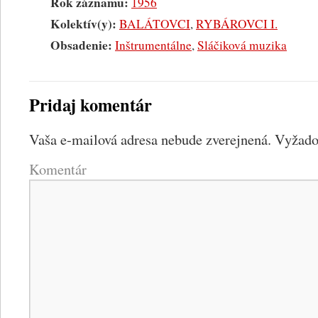
Rok záznamu:
1956
Kolektív(y):
BALÁTOVCI
,
RYBÁROVCI I.
Obsadenie:
Inštrumentálne
,
Sláčiková muzika
Pridaj komentár
Vaša e-mailová adresa nebude zverejnená.
Vyžadov
Komentár