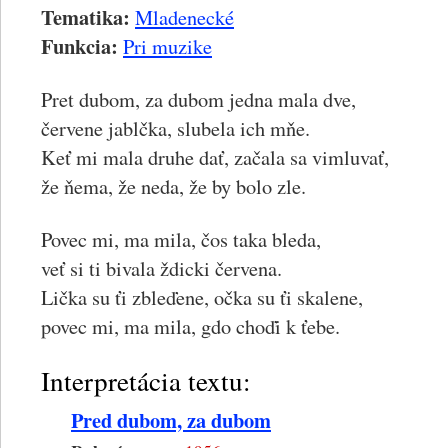
Tematika:
Mladenecké
Funkcia:
Pri muzike
Pret dubom, za dubom jedna mala dve,
červene jablčka, slubela ich mňe.
Keť mi mala druhe dať, začala sa vimluvať,
že ňema, že neda, že by bolo zle.
Povec mi, ma mila, čos taka bleda,
veť si ti bivala ždicki červena.
Lička su ťi zbleďene, očka su ťi skalene,
povec mi, ma mila, gdo choďi k ťebe.
Interpretácia textu:
Pred dubom, za dubom