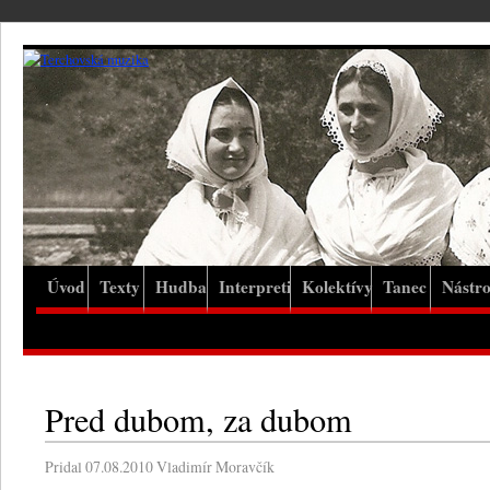
Úvod
Texty
Hudba
Interpreti
Kolektívy
Tanec
Nástro
Pred dubom, za dubom
Pridal
07.08.2010
Vladimír Moravčík