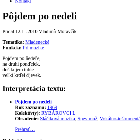
Kontakt
Pôjdem po nedeli
Pridal
12.11.2010
Vladimír Moravčík
Tematika:
Mladenecké
Funkcia:
Pri muzike
Pojďem po ňedeľe,
na druhi ponďelek,
došikujem tuhle
veľki krďel ďjevek.
Interpretácia textu:
Pôjdem po nedeli
Rok záznamu:
1969
Kolektív(y):
RYBÁROVCI I.
Obsadenie:
Sláčiková muzika
,
Spev muž
,
Vokálno-inštrument
Prehrať…