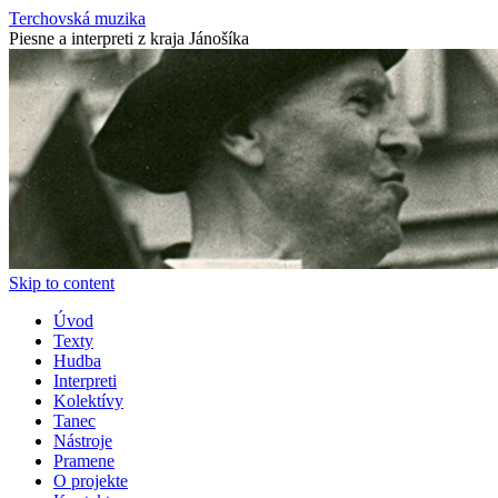
Terchovská muzika
Piesne a interpreti z kraja Jánošíka
Skip to content
Úvod
Texty
Hudba
Interpreti
Kolektívy
Tanec
Nástroje
Pramene
O projekte