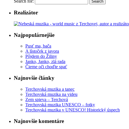
Search for:
Realizátor
Najpopulárnejšie
Pusť ma, bača
A lístoček z javora
Pôjdem do Žiliny
Janko, Janko, zlá rada
Čierne oči choďte spať
Najnovšie články
Terchovská muzika a tanec
Terchovská muzika na videu
Zem spieva – Terchová
Terchovská muzika UNESCO – fotky
Terchovská muzika v UNESCO! Historický úspech
Najnovšie komentáre