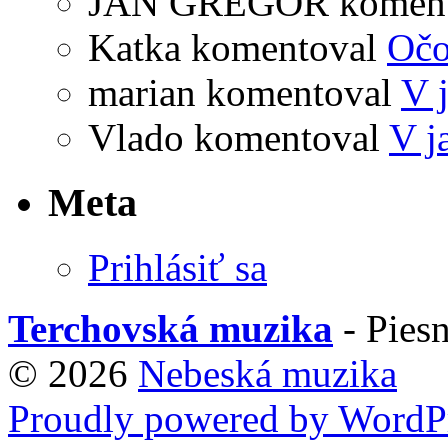
JAN GREGOR
komen
Katka
komentoval
Očo
marian
komentoval
V 
Vlado
komentoval
V j
Meta
Prihlásiť sa
Terchovská muzika
- Piesn
© 2026
Nebeská muzika
Proudly powered by WordPr