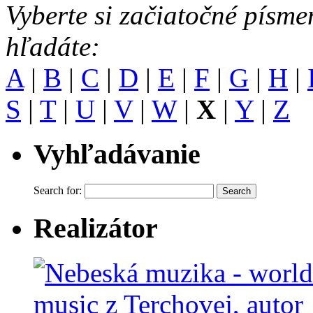
Vyberte si začiatočné písme
hľadáte:
A
|
B
|
C
|
D
|
E
|
F
|
G
|
H
|
S
|
T
|
U
|
V
|
W
|
X
|
Y
|
Z
Vyhľadávanie
Search for:
Realizátor