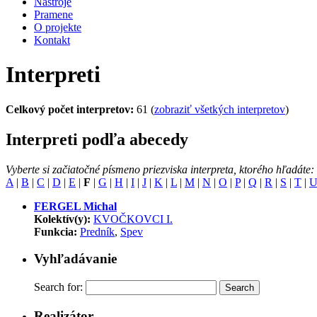
Nástroje
Pramene
O projekte
Kontakt
Interpreti
Celkový počet interpretov:
61 (
zobraziť všetkých interpretov
)
Interpreti podľa abecedy
Vyberte si začiatočné písmeno priezviska interpreta, ktorého hľadáte:
A
|
B
|
C
|
D
|
E
|
F
|
G
|
H
|
I
|
J
|
K
|
L
|
M
|
N
|
O
|
P
|
Q
|
R
|
S
|
T
|
FERGEL Michal
Kolektív(y):
KVOČKOVCI I.
Funkcia:
Predník
,
Spev
Vyhľadávanie
Search for:
Realizátor