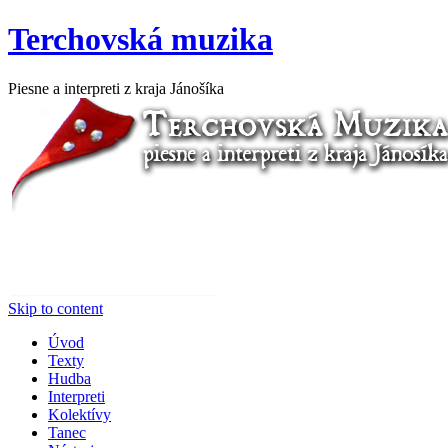
Terchovská muzika
Piesne a interpreti z kraja Jánošíka
Skip to content
Úvod
Texty
Hudba
Interpreti
Kolektívy
Tanec