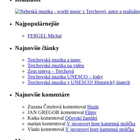
Najpopulárnejšie
FERGEL Michal
Najnovšie články
Terchovská muzika a tanec
Terchovská muzika na videu
Zem spieva – Terchová
Terchovská muzika UNESCO – fotky
Terchovská muzika v UNESCO! Historický úspech
Najnovšie komentáre
Zuzana Čmolová
komentoval
Husle
JAN GREGOR
komentoval
Filmy
Katka
komentoval
Očovskí žandári
marian
komentoval
V javorovej hore kamenná stolička
Vlado
komentoval
V javorovej hore kamenná stolička