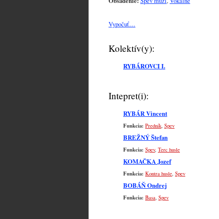
Obsadenie:
Spev muži
,
Vokálne
Vypočuť…
Kolektív(y):
RYBÁROVCI I.
Intepret(i):
RYBÁR Vincent
Funkcia:
Predník
,
Spev
BREŽNÝ Štefan
Funkcia:
Spev
,
Terc husle
KOMAČKA Jozef
Funkcia:
Kontra husle
,
Spev
BOBÁŇ Ondrej
Funkcia:
Basa
,
Spev