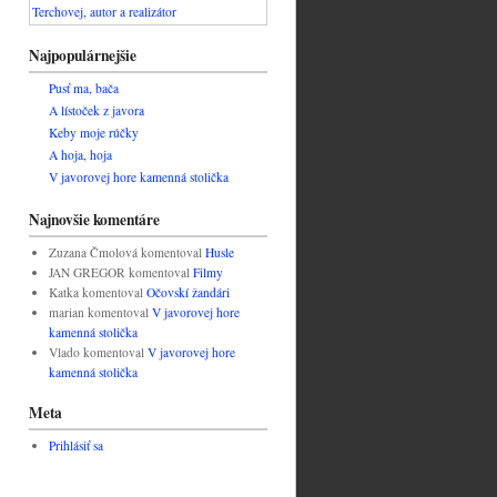
Najpopulárnejšie
Pusť ma, bača
A lístoček z javora
Keby moje rúčky
A hoja, hoja
V javorovej hore kamenná stolička
Najnovšie komentáre
Zuzana Čmolová
komentoval
Husle
JAN GREGOR
komentoval
Filmy
Katka
komentoval
Očovskí žandári
marian
komentoval
V javorovej hore
kamenná stolička
Vlado
komentoval
V javorovej hore
kamenná stolička
Meta
Prihlásiť sa