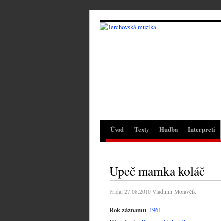
Úvod
Texty
Hudba
Interpreti
Upeč mamka koláč
Pridal
27.08.2010
Vladimír Moravčík
Rok záznamu:
1961