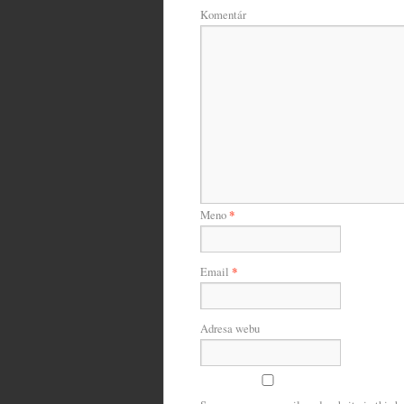
Komentár
Meno
*
Email
*
Adresa webu