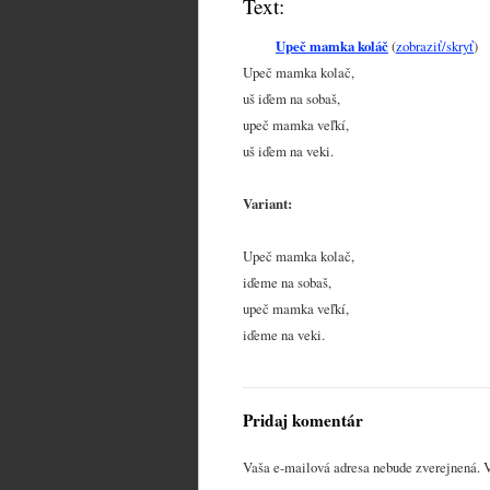
Text:
Upeč mamka koláč
(
zobraziť/skryť
)
Upeč mamka kolač,
uš iďem na sobaš,
upeč mamka veľkí,
uš iďem na veki.
Variant:
Upeč mamka kolač,
iďeme na sobaš,
upeč mamka veľkí,
iďeme na veki.
Pridaj komentár
Vaša e-mailová adresa nebude zverejnená.
V