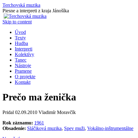
Terchovská muzika
Piesne a interpreti z kraja Jánošíka
Skip to content
Úvod
Texty
Hudba
Interpreti
Kolektívy
Tanec
Nástroje
Pramene
O projekte
Kontakt
Prečo ma ženička
Pridal
02.09.2010
Vladimír Moravčík
Rok záznamu:
1961
Obsadenie:
Sláčiková muzika
,
Spev muži
,
Vokálno-inštrumentálne