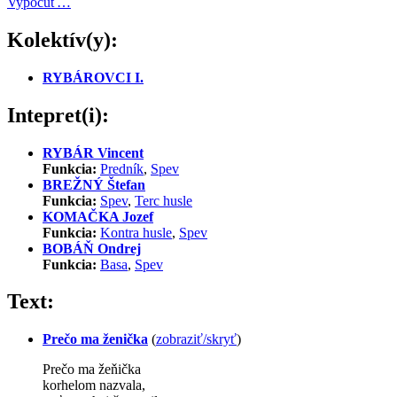
Vypočuť…
Kolektív(y):
RYBÁROVCI I.
Intepret(i):
RYBÁR Vincent
Funkcia:
Predník
,
Spev
BREŽNÝ Štefan
Funkcia:
Spev
,
Terc husle
KOMAČKA Jozef
Funkcia:
Kontra husle
,
Spev
BOBÁŇ Ondrej
Funkcia:
Basa
,
Spev
Text:
Prečo ma ženička
(
zobraziť/skryť
)
Prečo ma žeňička
korhelom nazvala,