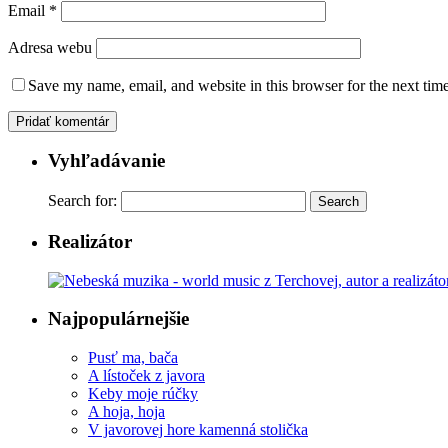
Email
*
Adresa webu
Save my name, email, and website in this browser for the next tim
Vyhľadávanie
Search for:
Realizátor
Najpopulárnejšie
Pusť ma, bača
A lístoček z javora
Keby moje rúčky
A hoja, hoja
V javorovej hore kamenná stolička