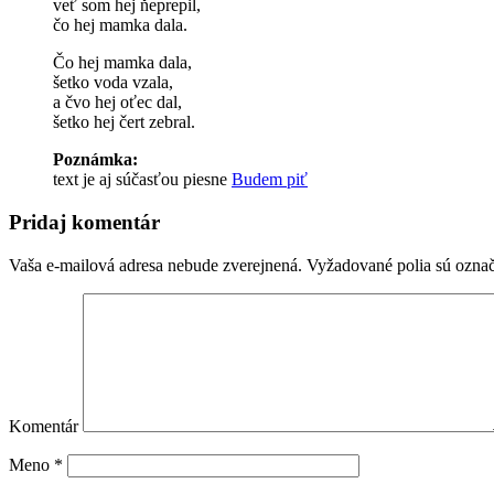
veť som hej ňeprepil,
čo hej mamka dala.
Čo hej mamka dala,
šetko voda vzala,
a čvo hej oťec dal,
šetko hej čert zebral.
Poznámka:
text je aj súčasťou piesne
Budem piť
Pridaj komentár
Vaša e-mailová adresa nebude zverejnená.
Vyžadované polia sú ozna
Komentár
Meno
*