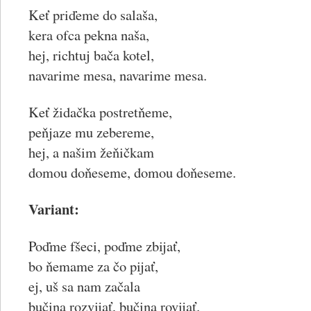
Keť priďeme do salaša,
kera ofca pekna naša,
hej, richtuj bača kotel,
navarime mesa, navarime mesa.
Keť židačka postretňeme,
peňjaze mu zebereme,
hej, a našim žeňičkam
domou doňeseme, domou doňeseme.
Variant:
Poďme fšeci, poďme zbijať,
bo ňemame za čo pijať,
ej, uš sa nam začala
bučina rozvijať, bučina rovijať.