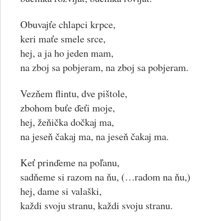
Obuvajťe chlapci krpce,
keri maťe smele srce,
hej, a ja ho jeden mam,
na zboj sa pobjeram, na zboj sa pobjeram.
Vezňem flintu, dve pištole,
zbohom buťe ďeťi moje,
hej, žeňička dočkaj ma,
na jeseň čakaj ma, na jeseň čakaj ma.
Keť prinďeme na poľanu,
sadňeme si razom na ňu, (…radom na ňu,)
hej, dame si valaški,
každi svoju stranu, každi svoju stranu.