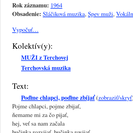
Rok záznamu:
1964
Obsadenie:
Sláčiková muzika
,
Spev muži
,
Vokáln
Vypočuť…
Kolektív(y):
MUŽI z Terchovej
Terchovská muzika
Text:
Poďme chlapci, poďme zbíjať
(
zobraziť/skryť
Pojme chlapci, pojme zbijať,
ňemame mi za čo pijať,
hej, veť sa nam začala
bučinka rozvijať, bučinka rovijať.