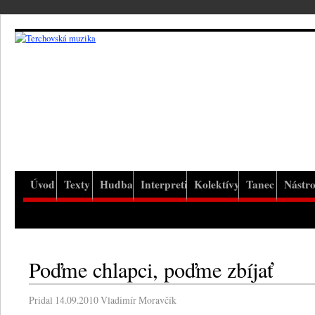
Úvod
Texty
Hudba
Interpreti
Kolektívy
Tanec
Nástro
Poďme chlapci, poďme zbíjať
Pridal
14.09.2010
Vladimír Moravčík