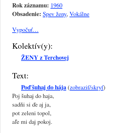
Rok záznamu:
1960
Obsadenie:
Spev ženy
,
Vokálne
Vypočuť…
Kolektív(y):
ŽENY z Terchovej
Text:
Poď šuhaj do hája
(
zobraziť/skryť
)
Poj šuhaj do haja,
sadňi si ďe aj ja,
pot zeleni topol,
aľe mi daj pokoj.