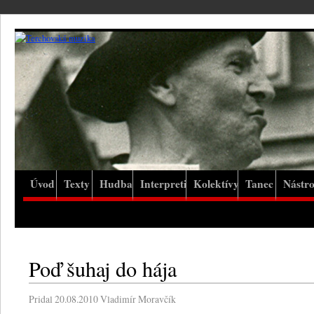
Úvod
Texty
Hudba
Interpreti
Kolektívy
Tanec
Nástro
Poď šuhaj do hája
Pridal
20.08.2010
Vladimír Moravčík