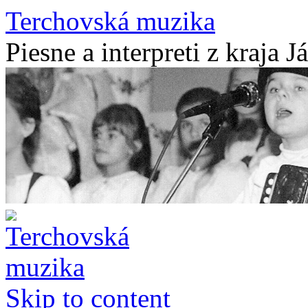
Terchovská muzika
Piesne a interpreti z kraja J
Skip to content