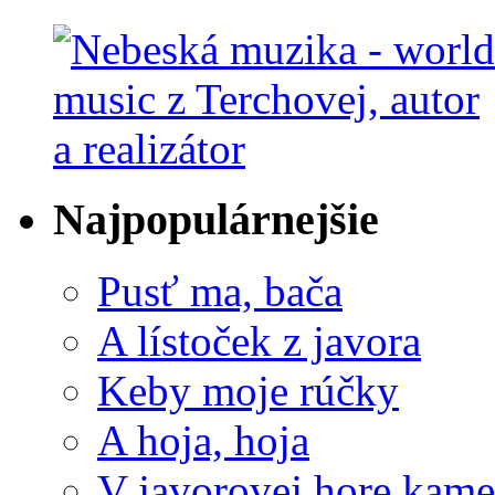
Najpopulárnejšie
Pusť ma, bača
A lístoček z javora
Keby moje rúčky
A hoja, hoja
V javorovej hore kame