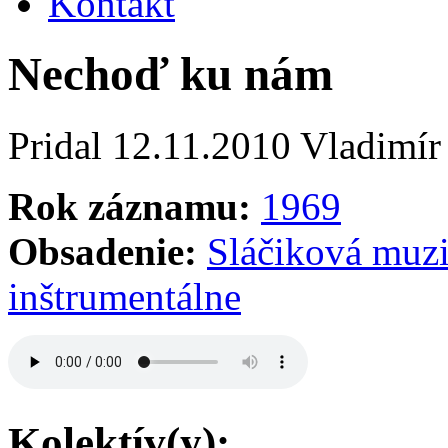
Kontakt
Nechoď ku nám
Pridal
12.11.2010
Vladimír
Rok záznamu:
1969
Obsadenie:
Sláčiková muz
inštrumentálne
Kolektív(y):