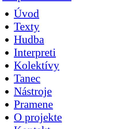
Úvod
Texty
Hudba
Interpreti
Kolektívy
Tanec
Nástroje
Pramene
O projekte