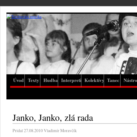
Úvod
Texty
Hudba
Interpreti
Kolektívy
Tanec
Nástro
Janko, Janko, zlá rada
Pridal
27.08.2010
Vladimír Moravčík