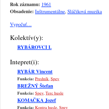
Rok záznamu:
1961
Obsadenie:
Inštrumentálne
,
Sláčiková muzika
Vypočuť…
Kolektív(y):
RYBÁROVCI I.
Intepret(i):
RYBÁR Vincent
Funkcia:
Predník
,
Spev
BREŽNÝ Štefan
Funkcia:
Spev
,
Terc husle
KOMAČKA Jozef
Funkcia:
Kontra husle
,
Spev