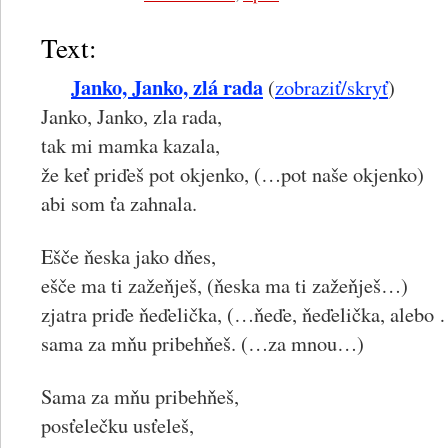
Text:
Janko, Janko, zlá rada
(
zobraziť/skryť
)
Janko, Janko, zla rada,
tak mi mamka kazala,
že keť priďeš pot okjenko, (…pot naše okjenko)
abi som ťa zahnala.
Ešče ňeska jako dňes,
ešče ma ti zažeňješ, (ňeska ma ti zažeňješ…)
zjatra priďe ňeďelička, (…ňeďe, ňeďelička, alebo
sama za mňu pribehňeš. (…za mnou…)
Sama za mňu pribehňeš,
posťelečku usťeleš,