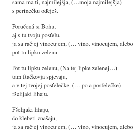
sama ma ti, najmilejšja, (…moja najmilejšja)
s perinečku oďeješ.
Poručená si Bohu,
aj s tu tvoju posťelu,
ja sa račjej vinocujem, (… vino, vinocujem, ale
pot tu lipku zelenu.
Pot tu lipku zelenu, (Na tej lipke zelenej…)
tam ftačkovja spjevaju,
a v tej tvojej posťelečke, (… po a posťelečke)
fšelijaki lihaju.
Fšelijaki lihaju,
čo klebeti znašaju,
ja sa račjej vinocujem, (… vino, vinocujem, ale