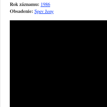
Rok záznamu:
1986
Obsadenie:
Spev ženy