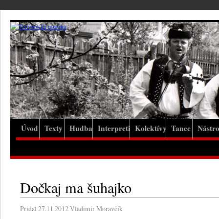
Úvod
Texty
Hudba
Interpreti
Kolektívy
Tanec
Nástro
Dočkaj ma šuhajko
Pridal
27.11.2012
Vladimír Moravčík