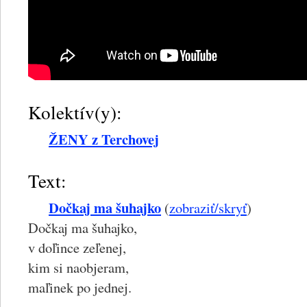
Kolektív(y):
ŽENY z Terchovej
Text:
Dočkaj ma šuhajko
(
zobraziť/skryť
)
Dočkaj ma šuhajko,
v doľince zeľenej,
kim si naobjeram,
maľinek po jednej.