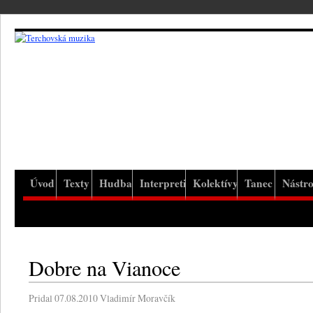
Úvod
Texty
Hudba
Interpreti
Kolektívy
Tanec
Nástro
Dobre na Vianoce
Pridal
07.08.2010
Vladimír Moravčík