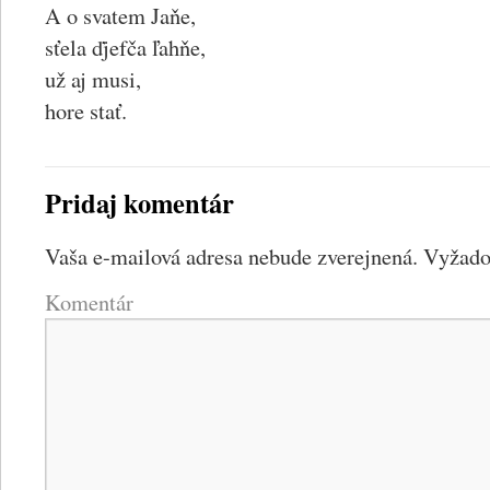
A o svatem Jaňe,
sťela ďjefča ľahňe,
už aj musi,
hore stať.
Pridaj komentár
Vaša e-mailová adresa nebude zverejnená.
Vyžadov
Komentár