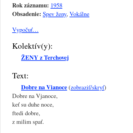
Rok záznamu:
1958
Obsadenie:
Spev ženy
,
Vokálne
Vypočuť…
Kolektív(y):
ŽENY z Terchovej
Text:
Dobre na Vianoce
(
zobraziť/skryť
)
Dobre na Vjanoce,
keť su duhe noce,
ftedi dobre,
z milim spať.