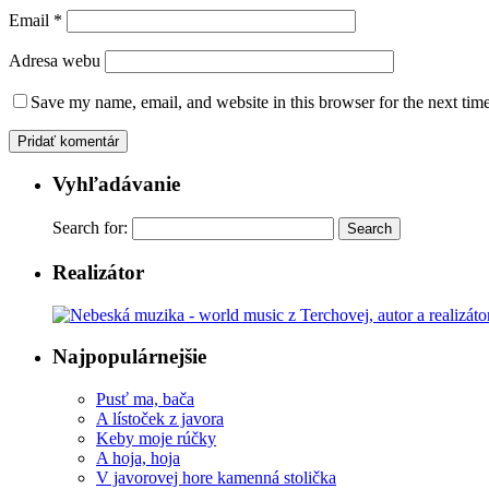
Email
*
Adresa webu
Save my name, email, and website in this browser for the next tim
Vyhľadávanie
Search for:
Realizátor
Najpopulárnejšie
Pusť ma, bača
A lístoček z javora
Keby moje rúčky
A hoja, hoja
V javorovej hore kamenná stolička