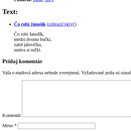
Text:
Čo robí Jánošík
(
zobraziť/skryť
)
Čo robi Janošík,
medzi dvoma bučki,
zabil jalovičku,
umiva si ručki.
Pridaj komentár
Vaša e-mailová adresa nebude zverejnená.
Vyžadované polia sú ozna
Komentár
Meno
*