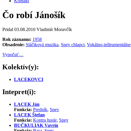
Kontakt
Čo robí Jánošík
Pridal
03.08.2010
Vladimír Moravčík
Rok záznamu:
1958
Obsadenie:
Sláčiková muzika
,
Spev chlapci
,
Vokálno-inštrumentálne
Vypočuť…
Kolektív(y):
LACEKOVCI
Intepret(i):
LACEK Ján
Funkcia:
Predník
,
Spev
LACEK Štefan
Funkcia:
Kontra husle
,
Spev
BUČKULIAK Vavrín
Funkcia:
Basa
,
Spev