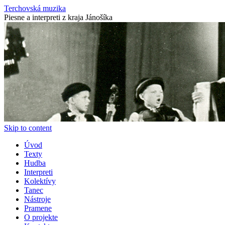
Terchovská muzika
Piesne a interpreti z kraja Jánošíka
Skip to content
Úvod
Texty
Hudba
Interpreti
Kolektívy
Tanec
Nástroje
Pramene
O projekte