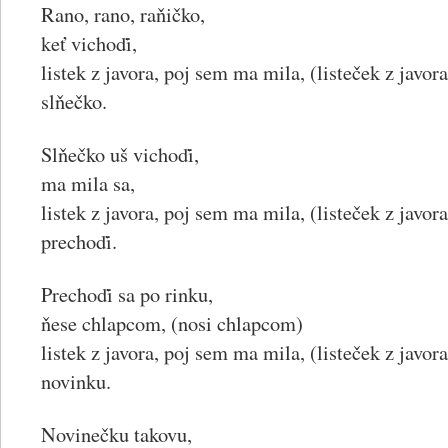
Rano, rano, raňičko,
keť vichoďi,
listek z javora, poj sem ma mila, (listeček z javo
slňečko.
Slňečko uš vichoďi,
ma mila sa,
listek z javora, poj sem ma mila, (listeček z javo
prechoďi.
Prechoďi sa po rinku,
ňese chlapcom, (nosi chlapcom)
listek z javora, poj sem ma mila, (listeček z javo
novinku.
Novinečku takovu,