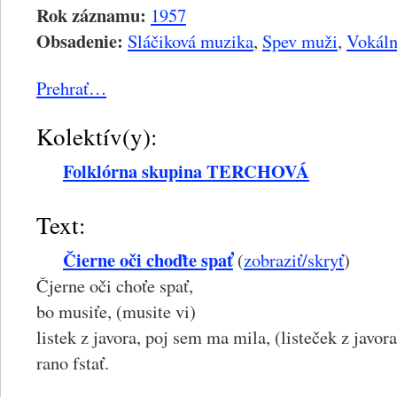
Rok záznamu:
1957
Obsadenie:
Sláčiková muzika
,
Spev muži
,
Vokáln
Prehrať…
Kolektív(y):
Folklórna skupina TERCHOVÁ
Text:
Čierne oči choďte spať
(
zobraziť/skryť
)
Čjerne oči choťe spať,
bo musiťe, (musite vi)
listek z javora, poj sem ma mila, (listeček z javo
rano fstať.