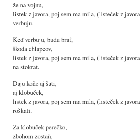
že na vojnu,
listek z javora, poj sem ma mila, (listeček z javo
verbuju.
Keď verbuju, budu brať,
škoda chlapcov,
listek z javora, poj sem ma mila, (listeček z javo
na stokrat.
Daju koňe aj šati,
aj klobuček,
listek z javora, poj sem ma mila, (listeček z javo
roškati.
Za klobuček perečko,
zbohom zostaň,