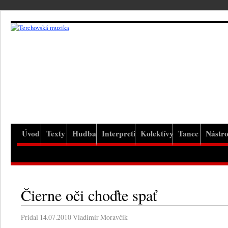
Úvod
Texty
Hudba
Interpreti
Kolektívy
Tanec
Nástro
Čierne oči choďte spať
Pridal
14.07.2010
Vladimír Moravčík