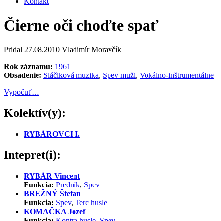
Kontakt
Čierne oči choďte spať
Pridal
27.08.2010
Vladimír Moravčík
Rok záznamu:
1961
Obsadenie:
Sláčiková muzika
,
Spev muži
,
Vokálno-inštrumentálne
Vypočuť…
Kolektív(y):
RYBÁROVCI I.
Intepret(i):
RYBÁR Vincent
Funkcia:
Predník
,
Spev
BREŽNÝ Štefan
Funkcia:
Spev
,
Terc husle
KOMAČKA Jozef
Funkcia:
Kontra husle
,
Spev