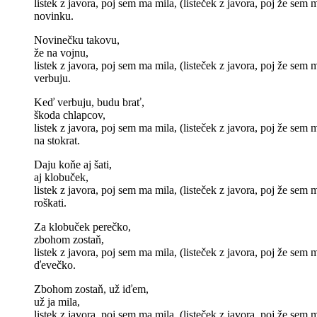
listek z javora, poj sem ma mila, (listeček z javora, poj že sem 
novinku.
Novinečku takovu,
že na vojnu,
listek z javora, poj sem ma mila, (listeček z javora, poj že sem 
verbuju.
Keď verbuju, budu brať,
škoda chlapcov,
listek z javora, poj sem ma mila, (listeček z javora, poj že sem 
na stokrat.
Daju koňe aj šati,
aj klobuček,
listek z javora, poj sem ma mila, (listeček z javora, poj že sem 
roškati.
Za klobuček perečko,
zbohom zostaň,
listek z javora, poj sem ma mila, (listeček z javora, poj že sem 
ďevečko.
Zbohom zostaň, už iďem,
už ja mila,
listek z javora, poj sem ma mila, (listeček z javora, poj že sem 