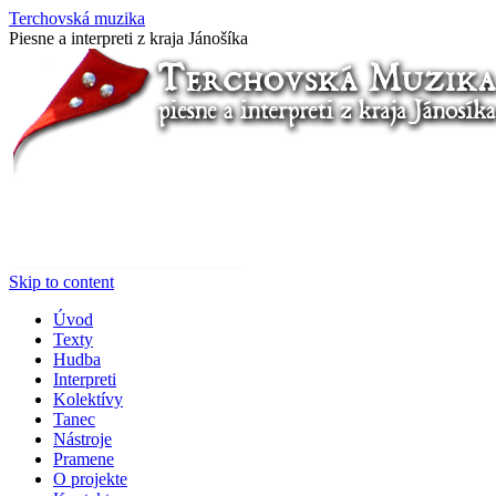
Terchovská muzika
Piesne a interpreti z kraja Jánošíka
Skip to content
Úvod
Texty
Hudba
Interpreti
Kolektívy
Tanec
Nástroje
Pramene
O projekte