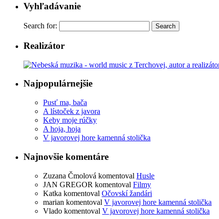
Vyhľadávanie
Search for:
Realizátor
Najpopulárnejšie
Pusť ma, bača
A lístoček z javora
Keby moje rúčky
A hoja, hoja
V javorovej hore kamenná stolička
Najnovšie komentáre
Zuzana Čmolová
komentoval
Husle
JAN GREGOR
komentoval
Filmy
Katka
komentoval
Očovskí žandári
marian
komentoval
V javorovej hore kamenná stolička
Vlado
komentoval
V javorovej hore kamenná stolička