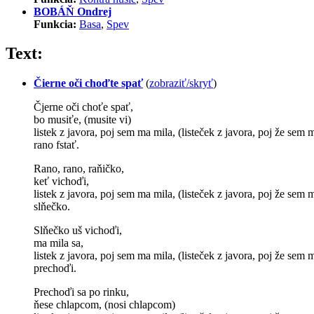
BOBÁŇ Ondrej
Funkcia:
Basa
,
Spev
Text:
Čierne oči choďte spať
(
zobraziť/skryť
)
Čjerne oči choťe spať,
bo musiťe, (musite vi)
listek z javora, poj sem ma mila, (listeček z javora, poj že sem 
rano fstať.
Rano, rano, raňičko,
keť vichoďi,
listek z javora, poj sem ma mila, (listeček z javora, poj že sem 
slňečko.
Slňečko uš vichoďi,
ma mila sa,
listek z javora, poj sem ma mila, (listeček z javora, poj že sem 
prechoďi.
Prechoďi sa po rinku,
ňese chlapcom, (nosi chlapcom)