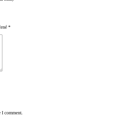
čené
*
e I comment.