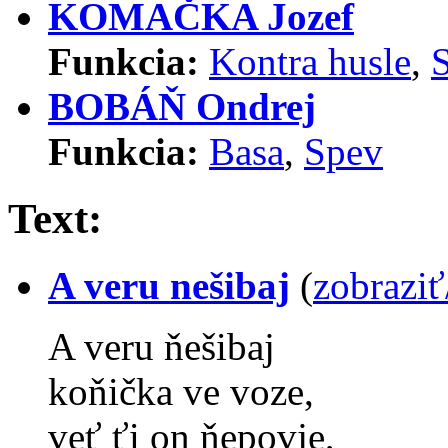
KOMAČKA Jozef
Funkcia:
Kontra husle
,
BOBÁŇ Ondrej
Funkcia:
Basa
,
Spev
Text:
A veru nešibaj
(
zobraziť
A veru ňešibaj
koňička ve voze,
veť ťi on ňepovje,