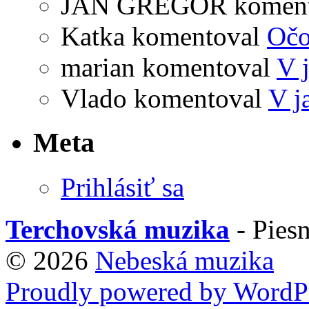
JAN GREGOR
komen
Katka
komentoval
Očo
marian
komentoval
V 
Vlado
komentoval
V j
Meta
Prihlásiť sa
Terchovská muzika
- Piesn
© 2026
Nebeská muzika
Proudly powered by WordPr