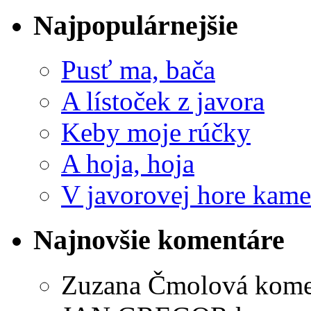
Najpopulárnejšie
Pusť ma, bača
A lístoček z javora
Keby moje rúčky
A hoja, hoja
V javorovej hore kame
Najnovšie komentáre
Zuzana Čmolová
kome