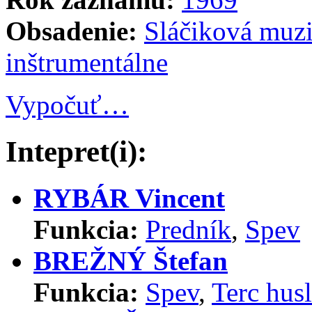
Obsadenie:
Sláčiková muz
inštrumentálne
Vypočuť…
Intepret(i):
RYBÁR Vincent
Funkcia:
Predník
,
Spev
BREŽNÝ Štefan
Funkcia:
Spev
,
Terc hus