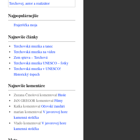
Najpopulárnejšie
Frajerôčka moja
Najnovšie články
Terchovská muzika a tanec
Terchovská muzika na videu
Zem spieva – Terchová
Terchovská muzika UNESCO – fotky
Terchovská muzika v UNESCO!
Historický úspech
Najnovšie komentáre
Zuzana Čmolová
komentoval
Husle
JAN GREGOR
komentoval
Filmy
Katka
komentoval
Očovskí žandári
marian
komentoval
V javorovej hore
kamenná stolička
Vlado
komentoval
V javorovej hore
kamenná stolička