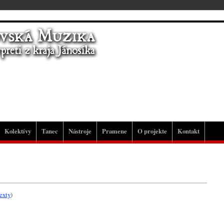
Kolektívy
Tanec
Nástroje
Pramene
O projekte
Kontakt
texty
)