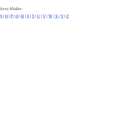
 ktorý hľadáte:
N
|
O
|
P
|
Q
|
R
|
S
|
T
|
U
|
V
|
W
|
X
|
Y
|
Z