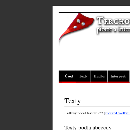
Úvod
Texty
Hudba
Interpreti
Texty
Celkový počet textov:
252 (
zobraziť všetky 
Texty podľa abecedy