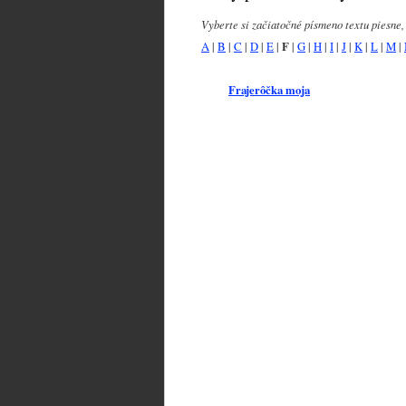
Vyberte si začiatočné písmeno textu piesne,
A
|
B
|
C
|
D
|
E
|
F
|
G
|
H
|
I
|
J
|
K
|
L
|
M
|
Frajerôčka moja