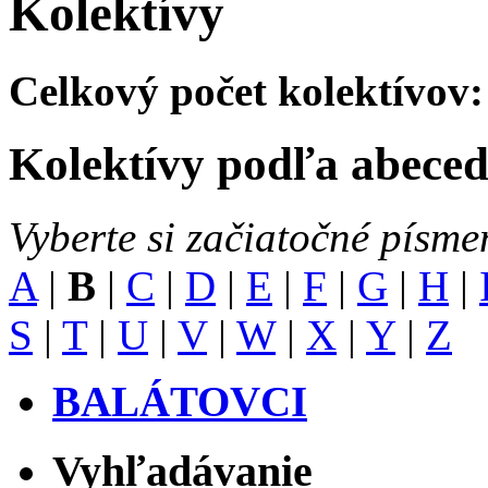
Kolektívy
Celkový počet kolektívov:
Kolektívy podľa abece
Vyberte si začiatočné písme
A
|
B
|
C
|
D
|
E
|
F
|
G
|
H
|
S
|
T
|
U
|
V
|
W
|
X
|
Y
|
Z
BALÁTOVCI
Vyhľadávanie