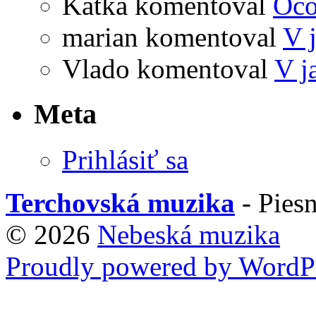
Katka
komentoval
Očo
marian
komentoval
V 
Vlado
komentoval
V j
Meta
Prihlásiť sa
Terchovská muzika
- Piesn
© 2026
Nebeská muzika
Proudly powered by WordPr