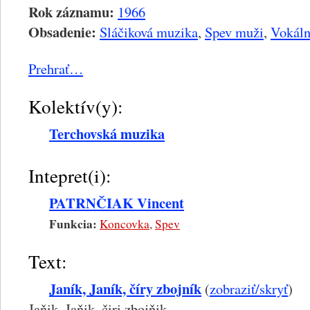
Rok záznamu:
1966
Obsadenie:
Sláčiková muzika
,
Spev muži
,
Vokáln
Prehrať…
Kolektív(y):
Terchovská muzika
Intepret(i):
PATRNČIAK Vincent
Funkcia:
Koncovka
,
Spev
Text:
Janík, Janík, číry zbojník
(
zobraziť/skryť
)
Jaňik, Jaňik, čiri zbojňik,