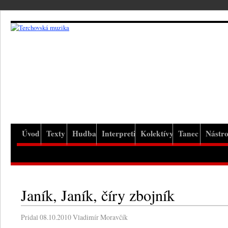
Úvod
Texty
Hudba
Interpreti
Kolektívy
Tanec
Nástro
Janík, Janík, číry zbojník
Pridal
08.10.2010
Vladimír Moravčík