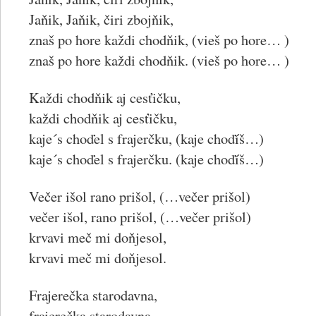
Jaňik, Jaňik, čiri zbojňik,
znaš po hore každi chodňik, (vieš po hore… )
znaš po hore každi chodňik. (vieš po hore… )
Každi chodňik aj cesťičku,
každi chodňik aj cesťičku,
kaje´s choďel s frajerčku, (kaje choďíš…)
kaje´s choďel s frajerčku. (kaje choďíš…)
Večer išol rano prišol, (…večer prišol)
večer išol, rano prišol, (…večer prišol)
krvavi meč mi doňjesol,
krvavi meč mi doňjesol.
Frajerečka starodavna,
frajerečka starodavna,