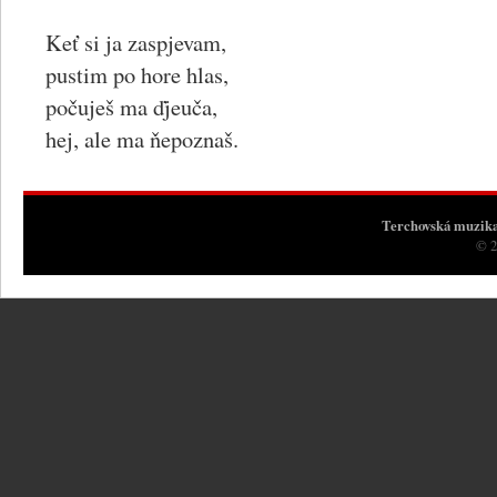
Keť si ja zaspjevam,
pustim po hore hlas,
počuješ ma ďjeuča,
hej, ale ma ňepoznaš.
Terchovská muzik
© 