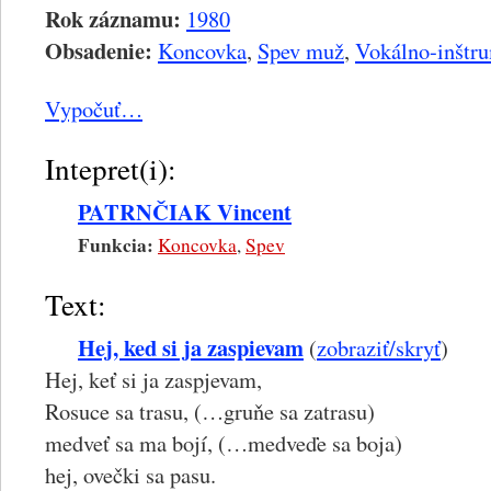
Rok záznamu:
1980
Obsadenie:
Koncovka
,
Spev muž
,
Vokálno-inštr
Vypočuť…
Intepret(i):
PATRNČIAK Vincent
Funkcia:
Koncovka
,
Spev
Text:
Hej, ked si ja zaspievam
(
zobraziť/skryť
)
Hej, keť si ja zaspjevam,
Rosuce sa trasu, (…gruňe sa zatrasu)
medveť sa ma bojí, (…medveďe sa boja)
hej, ovečki sa pasu.