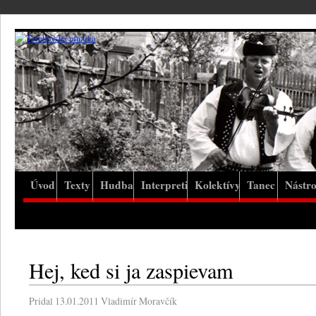
Úvod
Texty
Hudba
Interpreti
Kolektívy
Tanec
Nástro
Hej, ked si ja zaspievam
Pridal
13.01.2011
Vladimír Moravčík